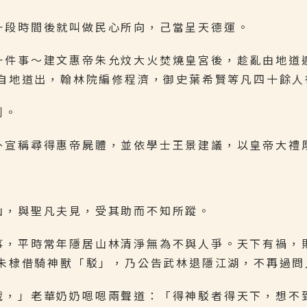
一段時間後就叫做民心所向，己當呈天德運。
有一件事～建文惠帝朱允炆大火焚燒皇宮後，趁亂由地道
自地道出，翰林院編修程濟，御史葉希賢等凡四十餘人
刺。
外宣稱尋得惠帝屍體，並依學士王景建議，以皇帝大禮
！
山，與聖凡夫見，受其助而不知所蹤。
事，平時常年隱居山林清淨無為不與人爭。天下有禍，
朱棣借騎神獸「駁」，乃公告武林退隱江湖，不再過問
戰，」老華奶奶嗯嗯兩聲道：「得神駁者得天下，想不