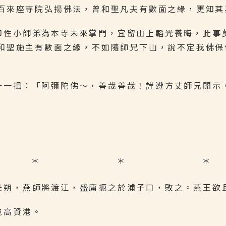
百來座寺院弘揚佛法，曾和聖凡夫有數面之緣，更知其
印性小師弟為本寺未來掌門，宜留山上韜光養晦，此事
和聖施主有數面之緣，不如隨師兄下山，說不定我佛保
十一揖：「阿彌陀佛～，善哉善哉！𧫴遵方丈師兄開示
＊ ＊ ＊
丑朔，燕師將渡江，盛庸扼之於浦子口，敗之。燕王欲
屯高資港。