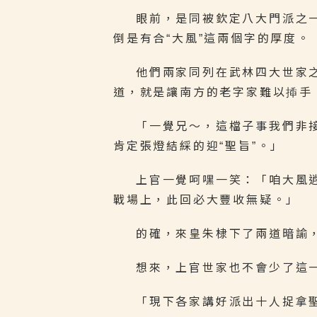
眼前，是同被欽定八大門派之
倒是有合“大風”這兩個字的厚度。
他們兩家同列在武林四大世家
道，就是讓南方的老字家難以揷手
「一覺兄～，這檔子事我們非
肯定張燈結綵的迎“聖旨”。」
上官一覺呵嘿一笑：「咱大風
戰場上，此回必大豐收無疑。」
的確，來皇朱棣下了兩道暗諭
想來，上官世家也不會少了這
「現下各家講好派出十人捉拿