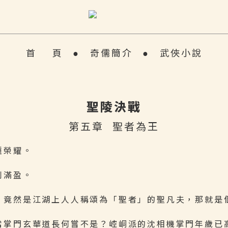
首 頁
●
奇儒簡介
●
武俠小說
聖陵決戰
第五章 聖者為王
種榮耀。
利滿盈。
，竟然是江湖上人人稱頌為「聖者」的聖凡夫，那就是
當掌門玄華道長何嘗不是？崆峒派的沈相機掌門年歲已