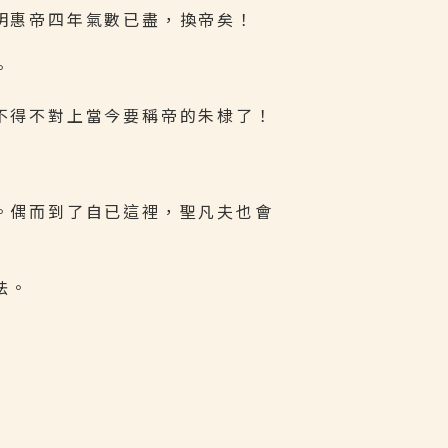
明惠帝四年氣數已盡，換帝矣！
。
不得不對上當今要稱帝的朱棣了！
。偶而到了自已這裡，聖凡夫也會
法。