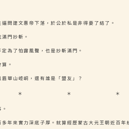
夫逼問建文惠帝下落，於公於私是非得要了結了。
就滿門抄斬。
不定為了怕露風聲，也是抄斬滿門。
會算。
峨眉華山崆峒，還有誰是「盟友」？
＊ ＊ ＊
事。
百多年來實力深底子厚。就算經歷蒙古大元王朝近百年