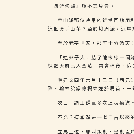
「四臂修羅」龐不忘負責。
華山派那位冷肅的新掌門魏用
這個燙手山芋？至於峨眉派，近年
至於老字世家，那可十分熱衷
「這案子大，結了他朱棣一個
棣數天前已入金陵，當會稱帝。這
明建文四年六月十三日（西元1
降。翰林院編修楊榮迎於馬首，一
次日，諸王群臣多次上表勸進
不允？這當然是一場自古以來
立馬上位，那叫叛亂，是亂臣