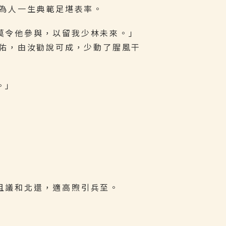
為人一生典範足堪表率。
莫令他參與，以留我少林未來。」
佑，由汝勸說可成，少動了腥風干
。」
且議和北還，適高煦引兵至。