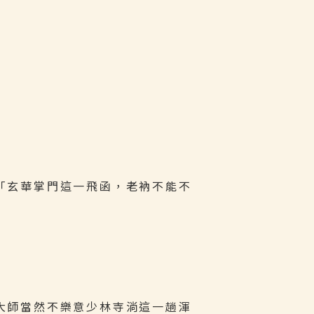
」
「玄華掌門這一飛函，老衲不能不
大師當然不樂意少林寺淌這一趟渾