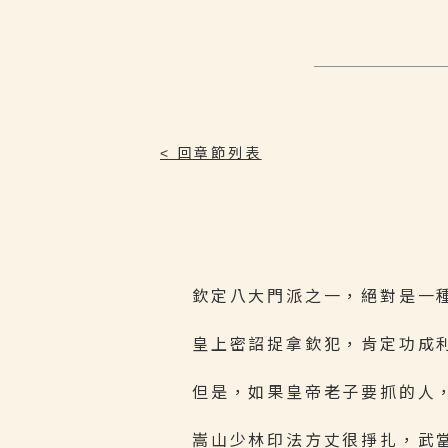
< 回章節列表
欽定八大門派之一，絕對是一
皇上密詔捉拿欽犯，肯定功成
但是，如果皇帝老子要抓的人
嵩山少林印法方丈很掙扎，武