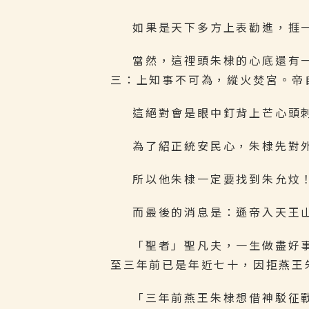
如果是天下多方上表勸進，捱
當然，這𥚃頭朱棣的心底還
三：上知事不可為，縱火焚宮。帝
這絕對會是眼中釘背上芒心頭
為了紹正統安民心，朱棣先對
所以他朱棣一定要找到朱允炆
而最後的消息是：遜帝入天王
「聖者」聖凡夫，一生做盡好
至三年前已是年近七十，因拒燕王
「三年前燕王朱棣想借神駁征