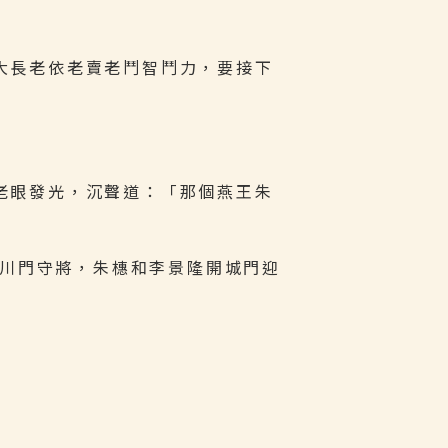
大長老依老賣老鬥智鬥力，要接下
老眼發光，沉聲道：「那個燕王朱
金川門守將，朱橞和李景隆開城門迎