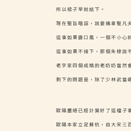
所以樑子早就結下。
現在聖旨暗詔，說要擒拿聖凡
這事如果露口風，一個不小心
這事如果不接下，那個朱棣說
老字家四個成精的老奶奶當然
剩下的問題是，除了少林武當
歐陽塵絕已經計算好了這檔子
歐陽本家立足蘇杭，自大宋三