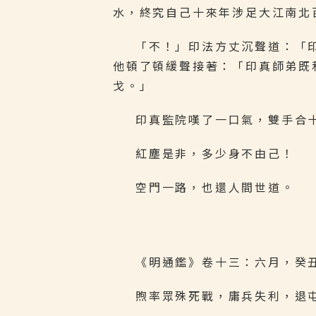
水，終究自己十來年涉足大江南北
「不！」印法方丈沉聲道：「
他頓了頓緩聲接著：「印真師弟既
戈。」
印真監院嘆了一口氣，雙手合
紅塵是非，多少身不由己！
空門一路，也還人間世道。
《明通鑑》卷十三：六月，癸
煦率眾殊死戰，庸兵失利，退