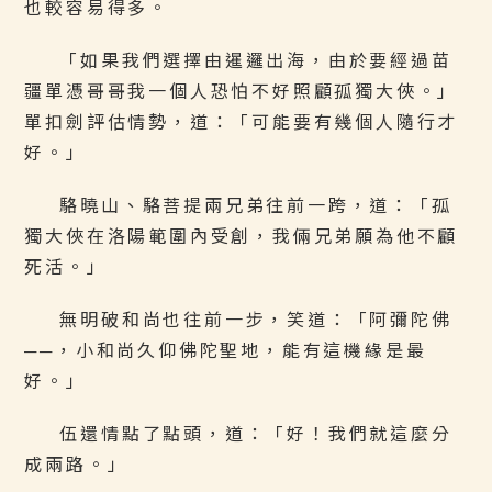
也較容易得多。
「如果我們選擇由暹邏出海，由於要經過苗
疆單憑哥哥我一個人恐怕不好照顧孤獨大俠。」
單扣劍評估情勢，道：「可能要有幾個人隨行才
好。」
駱曉山、駱菩提兩兄弟往前一跨，道：「孤
獨大俠在洛陽範圍內受創，我倆兄弟願為他不顧
死活。」
無明破和尚也往前一步，笑道：「阿彌陀佛
──，小和尚久仰佛陀聖地，能有這機緣是最
好。」
伍還情點了點頭，道：「好！我們就這麼分
成兩路。」