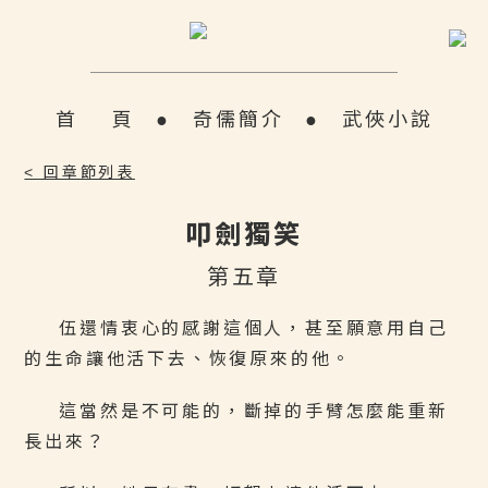
首 頁
●
奇儒簡介
●
武俠小說
< 回章節列表
叩劍獨笑
第五章
伍還情衷心的感謝這個人，甚至願意用自己
的生命讓他活下去、恢復原來的他。
這當然是不可能的，斷掉的手臂怎麼能重新
長出來？