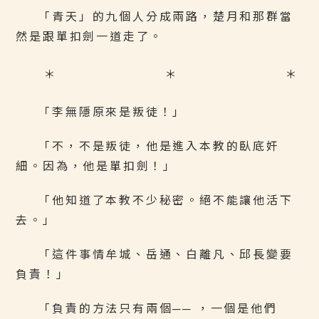
「青天」的九個人分成兩路，楚月和那群當
然是跟單扣劍一道走了。
＊ ＊ ＊
「李無隱原來是叛徒！」
「不，不是叛徒，他是進入本教的臥底奸
細。因為，他是單扣劍！」
「他知道了本教不少秘密。絕不能讓他活下
去。」
「這件事情牟城、岳通、白離凡、邱長變要
負責！」
「負責的方法只有兩個── ，一個是他們