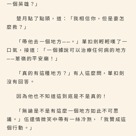
一個英雄？」
楚月點了點頭，道：「我相信你，但是要怎
麼救？」
「帶他去一個地方──。」單扣劍輕輕嘆了一
口氣，接道：「一個據說可以治療任何病的地方
──蔥嶺的平安廟！」
「真的有這種地方？」有人這麼問，單扣劍
沒有回答。
因為他也不知道這到底是不是真的！
「無論是不是有這麼一個地方如此不可思
議。」伍還情微笑中帶有一絲冷煞，「我贊成這
個行動。」