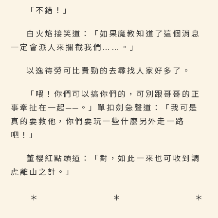
「不錯！」
白火焰接笑道：「如果魔教知道了這個消息
一定會派人來攔截我們……。」
以逸待勞可比費勁的去尋找人家好多了。
「喂！你們可以搞你們的，可別跟哥哥的正
事牽扯在一起──。」單扣劍急聲道：「我可是
真的要救他，你們要玩一些什麼另外走一路
吧！」
董櫻紅點頭道：「對，如此一來也可收到調
虎離山之計。」
＊ ＊ ＊