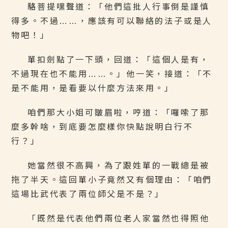
駱菩提嘿聲道：「他們這批人行事倒是謹慎
得多。不過……，應該有可以聯絡的法子或是人
物吧！」
單扣劍點了一下頭，回道：「這個人是有，
不過現在也不能用……。」他一笑，接道：「不
是不能用，是看要以什麼方法來用。」
咱們那大小姐可皺眉啦，哼道：「囉嗦了那
麼多幹啥，到底要怎麼樣你快點說明白行不
行？」
她當然很不高興，為了跟姓單的一戰總是被
拖了半天。這回單小子竟然又有個理由：「咱們
這場比武代表了兩位師父是不是？」
「既然是代表他們兩位老人家當然也得照他