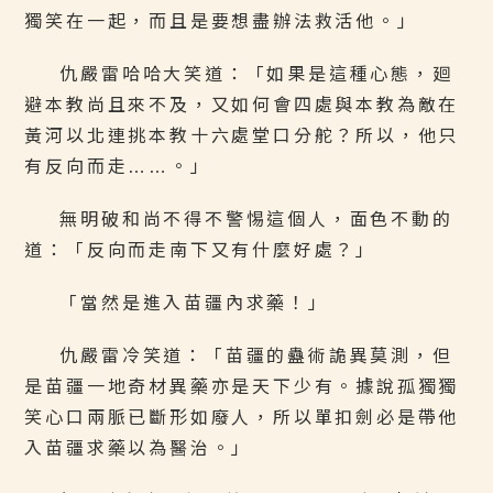
獨笑在一起，而且是要想盡辦法救活他。」
仇嚴雷哈哈大笑道：「如果是這種心態，廻
避本教尚且來不及，又如何會四處與本教為敵在
黃河以北連挑本教十六處堂口分舵？所以，他只
有反向而走……。」
無明破和尚不得不警惕這個人，面色不動的
道：「反向而走南下又有什麼好處？」
「當然是進入苗疆內求藥！」
仇嚴雷冷笑道：「苗疆的蠱術詭異莫測，但
是苗疆一地奇材異藥亦是天下少有。據說孤獨獨
笑心口兩脈已斷形如廢人，所以單扣劍必是帶他
入苗疆求藥以為醫治。」