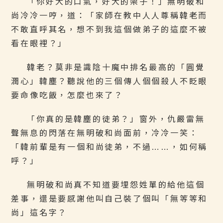
「你好大的口氣，好大的架子！」無明破和
尚冷冷一哼，道：「家師在教中人人尊稱韓老而
不敢直呼其名，想不到我這個做弟子的這麼不被
看在眼裡？」
韓老？莫非是識陰十魔中排名最高的「圓覺
潤心」韓塵？聽說他的三個傳人個個殺人不眨眼
要命像吃飯，怎麼也來了？
「你真的是韓塵的徒弟？」窗外，仇嚴雷無
聲無息的閃落在無明破和尚面前，冷冷一笑：
「韓前輩是有一個和尚徒弟，不過……，如何稱
呼？」
無明破和尚真不知道要埋怨姓單的給他這個
差事，還是要感謝他叫自己裝了個叫「無等等和
尚」這名字？