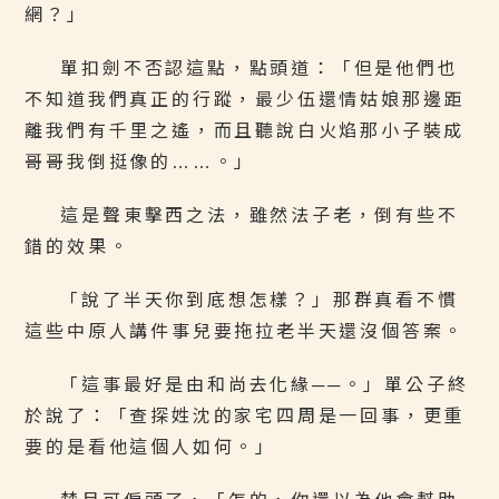
網？」
單扣劍不否認這點，點頭道：「但是他們也
不知道我們真正的行蹤，最少伍還情姑娘那邊距
離我們有千里之遙，而且聽說白火焰那小子裝成
哥哥我倒挺像的……。」
這是聲東擊西之法，雖然法子老，倒有些不
錯的效果。
「說了半天你到底想怎樣？」那群真看不慣
這些中原人講件事兒要拖拉老半天還沒個答案。
「這事最好是由和尚去化緣──。」單公子終
於說了：「查探姓沈的家宅四周是一回事，更重
要的是看他這個人如何。」