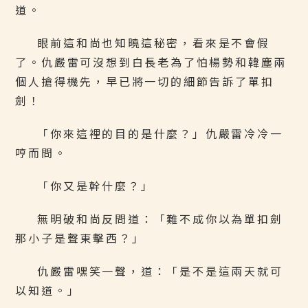
道。
眼前這和尚也知曉這秘密，看來是不會假
了。仇嚴雷可沒想到白長老為了怕楊勢和韓塵兩
個人搶得機先，早已將一切的細節告訴了單扣
劍！
「你來這裡的目的是什麼？」仇嚴雷冷冷一
哼而問。
「你又是幹什麼？」
無明破和尚反問道：「難不成你以為單扣劍
那小子是聲東擊西？」
仇嚴雷嘿笑一聲，道：「是不是這兩天就可
以知道。」