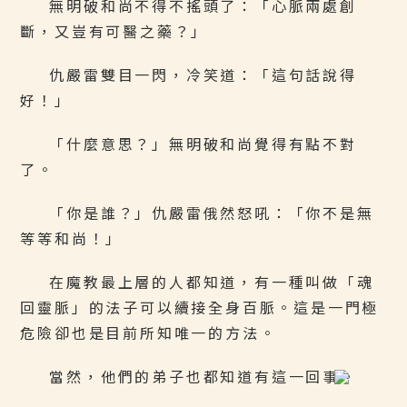
無明破和尚不得不搖頭了：「心脈兩處創
斷，又豈有可醫之藥？」
仇嚴雷雙目一閃，冷笑道：「這句話說得
好！」
「什麼意思？」無明破和尚覺得有點不對
了。
「你是誰？」仇嚴雷俄然怒吼：「你不是無
等等和尚！」
在魔教最上層的人都知道，有一種叫做「魂
回靈脈」的法子可以續接全身百脈。這是一門極
危險卻也是目前所知唯一的方法。
當然，他們的弟子也都知道有這一回事。