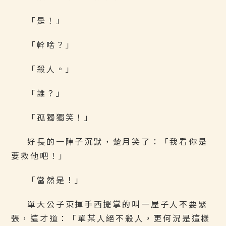
「是！」
「幹啥？」
「殺人。」
「誰？」
「孤獨獨笑！」
好長的一陣子沉默，楚月笑了：「我看你是
要救他吧！」
「當然是！」
單大公子東揮手西擺掌的叫一屋子人不要緊
張，這才道：「單某人絕不殺人，更何況是這樣