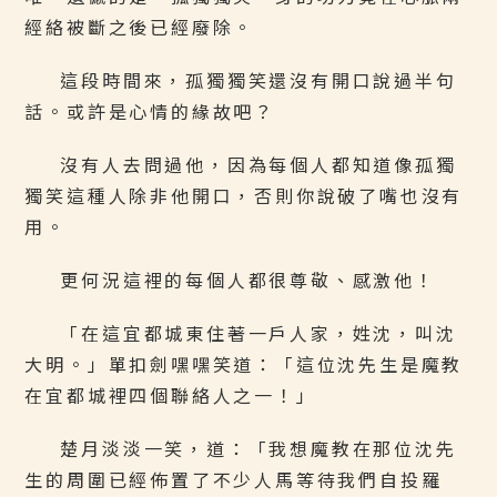
經絡被斷之後已經廢除。
這段時間來，孤獨獨笑還沒有開口說過半句
話。或許是心情的緣故吧？
沒有人去問過他，因為每個人都知道像孤獨
獨笑這種人除非他開口，否則你說破了嘴也沒有
用。
更何況這裡的每個人都很尊敬、感激他！
「在這宜都城東住著一戶人家，姓沈，叫沈
大明。」單扣劍嘿嘿笑道：「這位沈先生是魔教
在宜都城裡四個聯絡人之一！」
楚月淡淡一笑，道：「我想魔教在那位沈先
生的周圍已經佈置了不少人馬等待我們自投羅