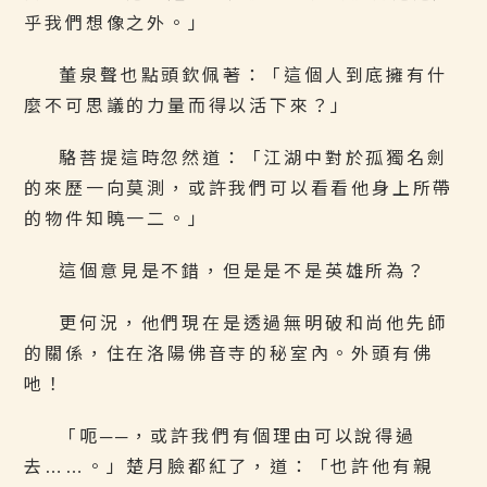
乎我們想像之外。」
董泉聲也點頭欽佩著：「這個人到底擁有什
麼不可思議的力量而得以活下來？」
駱菩提這時忽然道：「江湖中對於孤獨名劍
的來歷一向莫測，或許我們可以看看他身上所帶
的物件知曉一二。」
這個意見是不錯，但是是不是英雄所為？
更何況，他們現在是透過無明破和尚他先師
的關係，住在洛陽佛音寺的秘室內。外頭有佛
吔！
「呃──，或許我們有個理由可以說得過
去……。」楚月臉都紅了，道：「也許他有親