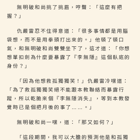
無明破和尚挑了挑眉，哼聲：「這麼有把
握？」
仇嚴雷忍不住得意道：「很多事情都是用腦
袋想，而不是用拳頭打出來的。」他頓了頓口
氣，和無明破和尚雙雙坐下了，這才道：「你想
想單扣劍為什麼要暴露了『李無隱』這個臥底的
身份？」
「因為他想救孤獨獨笑！」仇嚴雷冷嘿道：
「為了救孤獨獨笑絕不能跟本教聯絡而暴露行
蹤，所以乾脆來個『李無隱消失』，等到本教發
覺時已是個把月後的事了……。」
無明破和尚一嘿，道：「那又如何？」
「這段期間，我可以大膽的預測他是和孤獨