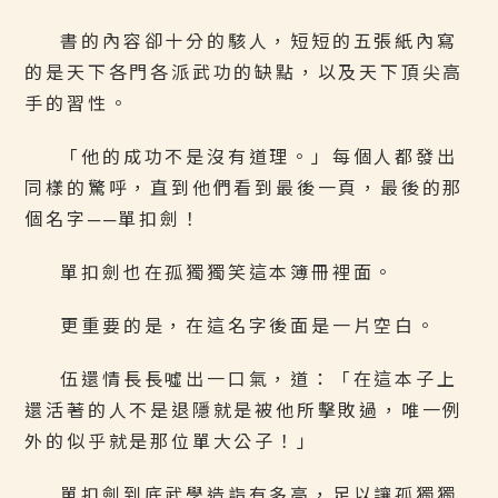
書的內容卻十分的駭人，短短的五張紙內寫
的是天下各門各派武功的缺點，以及天下頂尖高
手的習性。
「他的成功不是沒有道理。」每個人都發出
同樣的驚呼，直到他們看到最後一頁，最後的那
個名字──單扣劍！
單扣劍也在孤獨獨笑這本簿冊裡面。
更重要的是，在這名字後面是一片空白。
伍還情長長噓出一口氣，道：「在這本子上
還活著的人不是退隱就是被他所擊敗過，唯一例
外的似乎就是那位單大公子！」
單扣劍到底武學造詣有多高，足以讓孤獨獨