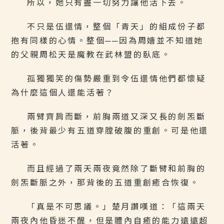
所以，她只有盡一切努力讓他活下去。
不只是伍還情，整個「青天」的組成份子都
抱有同樣的心情。整個──因為周嬙並不知道她
的父親周松天是魔教在武林盟的臥底。
孤獨獨笑的傷勢嚴重到令伍還情他們都懷疑
為什麼這個人還能活著？
兩臂齊肩而斷，前胸兩道又深又長的劍炁斷
脈，後背最少有五道穿膛破腹的重創。可是他還
活著。
而且經過了兩天兩夜竟然除了斷臂和前胸的
劍炁斷脈之外，那背後的五道重創癒合恢復。
「真是不可思議。」楚月讚嘆道：「這兩天
兩夜內他昏迷不醒，但是體內自癒的能力遠遠超