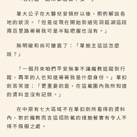
單大公子在大夥兒安頓好以後，照例解說各
地的狀況。「但是從現在開始到過完洞庭湖這段
兩百里路哥哥我可是半點把握也沒有。」
無明破和尚可皺眉了：「單施主這話怎麼
說？」
「一個月來咱們平安無事不讓魔教追蹤到行
蹤，再笨的人也知道哥哥我是什麼身份。」單扣
劍苦笑道：「更重要的是，在這範圍內我所知道
的資料並沒有記錄。」
在中原有七大區域不在單扣劍所看得的資料
內，對於魔教而言這招防範的措施著實有令人不
得不佩服之處。