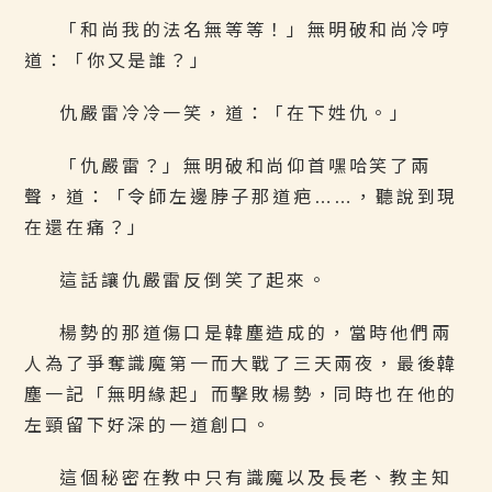
「和尚我的法名無等等！」無明破和尚冷哼
道：「你又是誰？」
仇嚴雷冷冷一笑，道：「在下姓仇。」
「仇嚴雷？」無明破和尚仰首嘿哈笑了兩
聲，道：「令師左邊脖子那道疤……，聽說到現
在還在痛？」
這話讓仇嚴雷反倒笑了起來。
楊勢的那道傷口是韓塵造成的，當時他們兩
人為了爭奪識魔第一而大戰了三天兩夜，最後韓
塵一記「無明緣起」而擊敗楊勢，同時也在他的
左頸留下好深的一道創口。
這個秘密在教中只有識魔以及長老、教主知