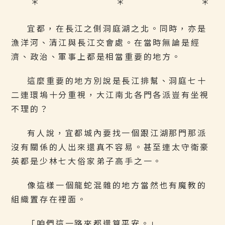
＊ ＊ ＊
宜都，在長江之側洞庭湖之北。同時，亦是
漁洋河、清江與長江交會處。在當時無論是經
濟、政治、軍事上都是相當重要的地方。
這麼重要的地方別說是長江排幫、洞庭七十
二連環塢十分重視，大江南北各門各派豈有坐視
不理的？
有人說，宜都城內要找一個跟江湖那門那派
沒有關係的人出來還真不容易。甚至連太守衛豪
英都是少林七大俗家弟子高手之一。
像這樣一個龍蛇混雜的地方當然也有魔教的
組織置存在裡面。
「咱們這一路來都還算平安。」