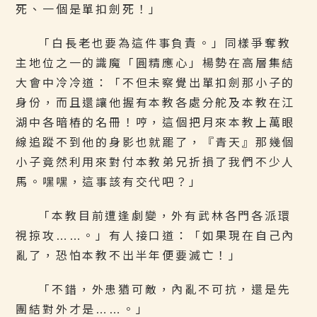
死、一個是單扣劍死！」
「白長老也要為這件事負責。」同樣爭奪教
主地位之一的識魔「圓精應心」楊勢在高層集結
大會中冷冷道：「不但未察覺出單扣劍那小子的
身份，而且還讓他握有本教各處分舵及本教在江
湖中各暗樁的名冊！哼，這個把月來本教上萬眼
線追蹤不到他的身影也就罷了，『青天』那幾個
小子竟然利用來對付本教弟兄折損了我們不少人
馬。嘿嘿，這事該有交代吧？」
「本教目前遭逢劇變，外有武林各門各派環
視掠攻……。」有人接口道：「如果現在自己內
亂了，恐怕本教不出半年便要滅亡！」
「不錯，外患猶可敵，內亂不可抗，還是先
團結對外才是……。」