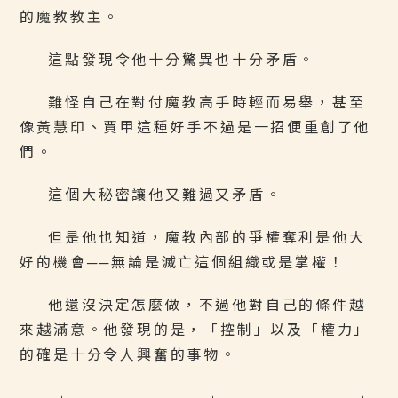
的魔教教主。
這點發現令他十分驚異也十分矛盾。
難怪自己在對付魔教高手時輕而易舉，甚至
像黃慧印、賈甲這種好手不過是一招便重創了他
們。
這個大秘密讓他又難過又矛盾。
但是他也知道，魔教內部的爭權奪利是他大
好的機會──無論是滅亡這個組織或是掌權！
他還沒決定怎麼做，不過他對自己的條件越
來越滿意。他發現的是，「控制」以及「權力」
的確是十分令人興奮的事物。