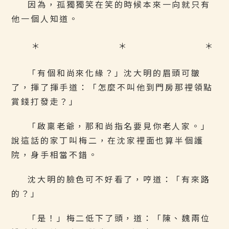
因為，孤獨獨笑在笑的時候本來一向就只有
他一個人知道。
＊ ＊ ＊
「有個和尚來化緣？」沈大明的眉頭可皺
了，揮了揮手道：「怎麼不叫他到門房那裡領點
賞錢打發走？」
「啟稟老爺，那和尚指名要見你老人家。」
說這話的家丁叫梅二，在沈家裡面也算半個護
院，身手相當不錯。
沈大明的臉色可不好看了，哼道：「有來路
的？」
「是！」梅二低下了頭，道：「陳、魏兩位