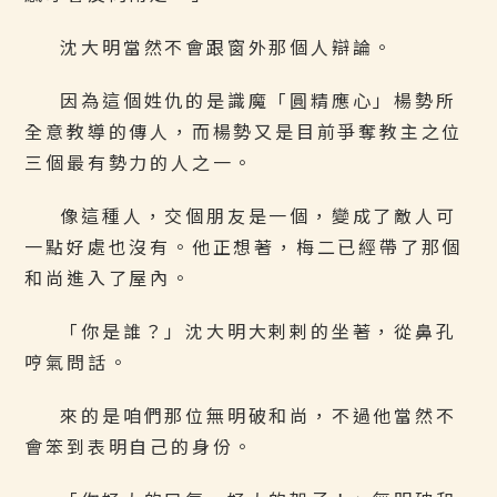
沈大明當然不會跟窗外那個人辯論。
因為這個姓仇的是識魔「圓精應心」楊勢所
全意教導的傳人，而楊勢又是目前爭奪教主之位
三個最有勢力的人之一。
像這種人，交個朋友是一個，變成了敵人可
一點好處也沒有。他正想著，梅二已經帶了那個
和尚進入了屋內。
「你是誰？」沈大明大剌剌的坐著，從鼻孔
哼氣問話。
來的是咱們那位無明破和尚，不過他當然不
會笨到表明自己的身份。