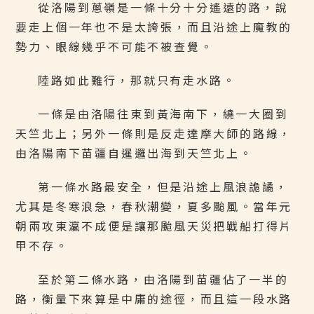
從洛陽到蔥嶺是一條十分十分遙遠的路，說
要走上個一年也不是太誇張，而且沿途上魔教的
勢力、眼線幾乎不可能不被查覺。
陸路如此難行，那就只有走水路。
一條是由洛陽往東到黃海南下，繞一大圈到
天竺北上；另外一條則是反走達摩大師的路線，
由洛陽南下苗疆自暹邏出海到天竺北上。
第一條水路最安全，但是沿途上風浪詭譎，
尤其是冬寒浪急，春秋潮變，夏多颱風。當年元
朝兩攻東瀛不成便是讓那颱風天災把戰船打得片
甲不存。
至於第二條水路，由洛陽到苗疆佔了一半的
路，衡量下來算是中庸的途徑，而且這一段水路