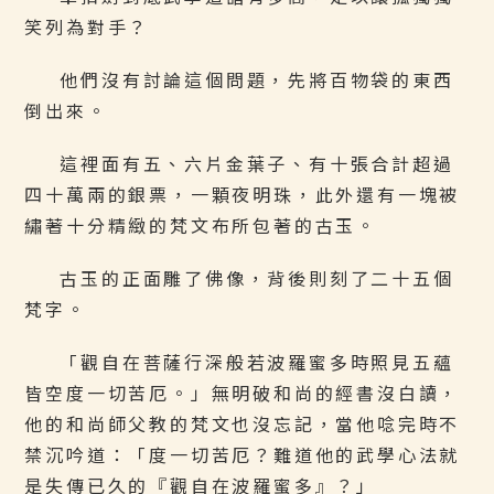
笑列為對手？
他們沒有討論這個問題，先將百物袋的東西
倒出來。
這裡面有五、六片金葉子、有十張合計超過
四十萬兩的銀票，一顆夜明珠，此外還有一塊被
繡著十分精緻的梵文布所包著的古玉。
古玉的正面雕了佛像，背後則刻了二十五個
梵字。
「觀自在菩薩行深般若波羅蜜多時照見五蘊
皆空度一切苦厄。」無明破和尚的經書沒白讀，
他的和尚師父教的梵文也沒忘記，當他唸完時不
禁沉吟道：「度一切苦厄？難道他的武學心法就
是失傳已久的『觀自在波羅蜜多』？」