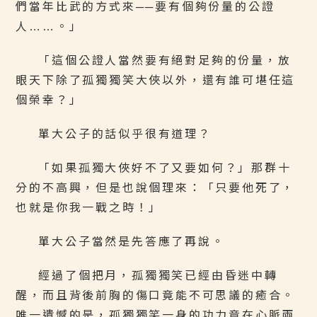
們當年比武的方式來──要有個夠份量的公證
人……。」
「這個公證人當然要有絕對足夠的份量，放
眼天下除了孤獨獨笑大俠以外，還有誰可堪任這
個榮幸？」
單大公子的話似乎很有道理？
「如果孤獨大俠好不了又要如何？」那群十
分的不高興，但是也說個理來：「只要他死了，
也就是你我一戰之時！」
單大公子當然是先答應了再說。
經過了個把月，孤獨獨笑已經由昏迷中轉
醒，而且背後前胸的傷口竟能不可思議的癒合。
唯一遺憾的是，孤獨獨笑一身的功力竟在心脈兩