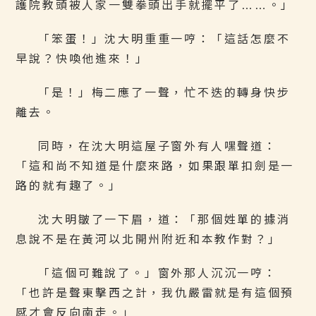
護院教頭被人家一雙拳頭出手就擺平了……。」
「笨蛋！」沈大明重重一哼：「這話怎麼不
早說？快喚他進來！」
「是！」梅二應了一聲，忙不迭的轉身快步
離去。
同時，在沈大明這屋子窗外有人嘿聲道：
「這和尚不知道是什麼來路，如果跟單扣劍是一
路的就有趣了。」
沈大明皺了一下眉，道：「那個姓單的據消
息說不是在黃河以北開州附近和本教作對？」
「這個可難說了。」窗外那人沉沉一哼：
「也許是聲東擊西之計，我仇嚴雷就是有這個預
感才會反向南走。」