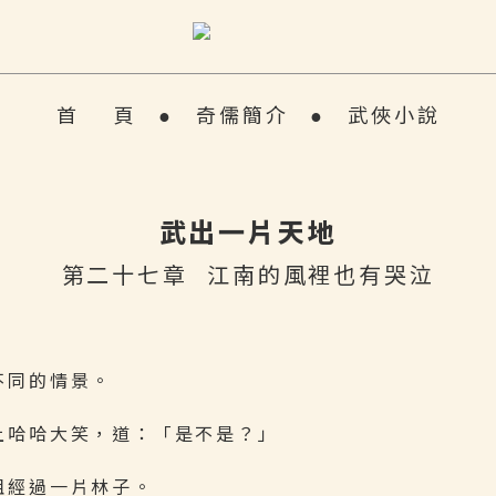
首 頁
●
奇儒簡介
●
武俠小說
武出一片天地
第二十七章 江南的風裡也有哭泣
不同的情景。
上哈哈大笑，道：「是不是？」
姐經過一片林子。