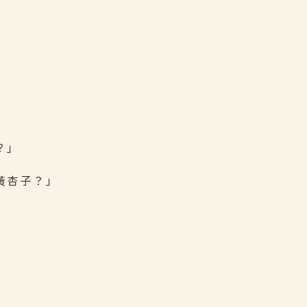
？」
黃杏子？」