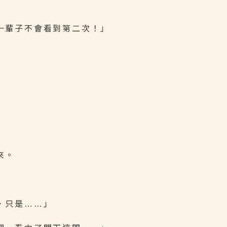
一輩子不會看到第二次！」
來。
，只是……」