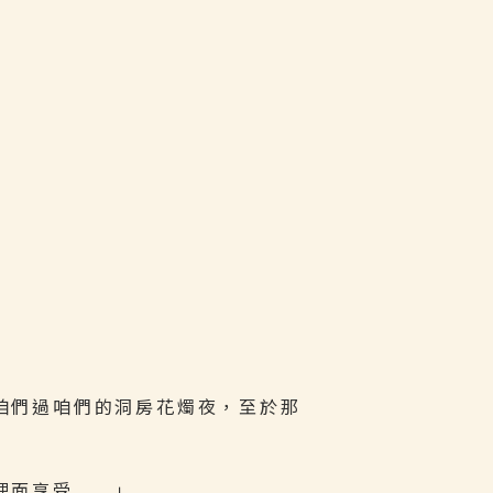
咱們過咱們的洞房花燭夜，至於那
裡面享受……」