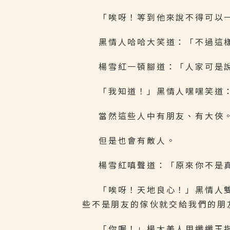
「唉呀！等到他來說不得可以
黑情人哈哈大笑道：「不過這
楊雪紅一頓腳道：「人家可是
「我知道！」黑情人嘿嘿笑道
當然這些人中有朋友、有大俠
但是也會有敵人。
楊雪紅嗔聲道：「原來你不是
「唉呀！天地良心！」黑情人
些不是朋友的傢伙就交給我們的朋
「你喔！」楊大美人用纖纖玉