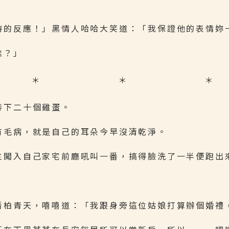
時的反應！」黑情人哈哈大笑道：「我保證他的表情妳
誰？」
＊ ＊ ＊
吞下二十個雞蛋。
有毛病，就是自己的耳朵今早沒清乾淨。
主闖入自己家宅前廳吼叫一番，搞得臉洗了一半便跑出
看柏青天，嘻嘻道：「我跟身旁這位姑娘打算辦個婚禮