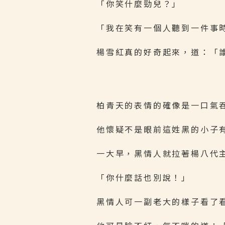
「你笑什麼勁兒？」
「我在笑有一個人聽到一件事
楊雪紅真的好奇起來，道：「
柏青天的表情的確像是一口氣
他懷疑不是眼前這姓黑的小子
一大早，黑情人就拉著楊八代
「你什麼話也別說！」
黑情人可一副老大的樣子看了