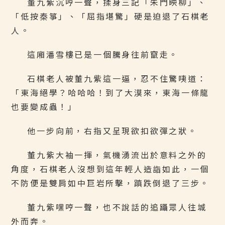
董九紫沉哼一聲，揉身三記「朱門映柳」、
「低按秦箏」、「屈指堪驚」硬是迫退了石棋老
人。
這廂潘雪樓已是一個騰身往前竄走。
石棋老人被董九紫這一逼，忍不住驚咦道：
「東海絕學？哈哈哈！到了大漠來，東海一條龍
也要變成蟲！」
他一步向前，右指又呈現欲扣欲彈之狀。
董九紫大袖一揮，氣機湧流出於意料之外的
角度，石棋老人沒想到這年輕人造詣如此，一個
不防便是雙肩如中巨岩所擊，蹎跌倒退了三步。
董九紫嘿哼一聲，也不說話的追躡眾人往城
外而奔。