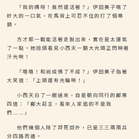
「我的媽呀！竟然還活著？」伊田美子喘了
好大的一口氣，在馬背上可忍不住的打了個寒
顫。
方才那一戰能活著走脫出來，實在是太運氣
了一點。她扭頭看見小西天一顆大光頭正閃映著
汗光咧！
「嘻嘻！和尚成佛了不成？」伊田美子指著
大笑道：「上頭還有光輪咧！」
小西天白了一眼過來，自是朝向同行的鄺寒
四道：「鄺大莊主，看來人家追的不是我
們……」
他們幾個人除了羿死奴外，已是三三兩兩兵
分四路而遁。