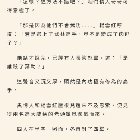
「怎樣？這方法不錯吧？」咱們情人哥哥可
得意極了。
「那是因為他們不會武功……」楊雪紅哼
道：「若是遇上了武林高手，豈不是變成了肉靶
子？」
她話才說完，已經有人長笑怒聲，道：「是
誰殺了葉勒？」
這聲音又沉又厚，顯然是內功極有修為的高
手。
黑情人和楊雪紅壓根兒還來不及思索，便見
得兩名高大威猛的老頭獵風御氣而來。
四人在半空一照面，各自對了四掌。