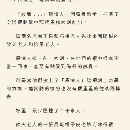
七、八個人全撞得呼呀哀叫。
「妙著……」黑情人一個彈身跨步，捏準了
空隙便將掌中那柄黑檀木劍刺出。
這兩名老者正是和石棋老人先後來固陽城的
飲天老人和拾愚老人。
黑情人這一劍，木劍，在他們的眼中根本不
當一回事，甚至有點受到侮辱的感覺。
可是當他們撞上了「黑情人」這把劍上奇異
的氣機，連變臉的機會也沒有便重重的往後跌摔
去。
好重！最少壓撞了二十來人。
飲天老人的一張風乾橘子皮老臉可寒得很。