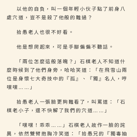
以他的自負，叫一個年輕小伙子點了前身八
處穴道，豈不是殺了他般的難過？
拾愚老人也很不好看。
他是想爬起來，可是手腳偏偏不聽話。
「兩位怎麼這般落魄？」石棋老人不知道什
麼時候到了他們身旁，哈哈笑道：「在飛雪山兩
位是身懷七大奇技中的『孤』、『獨』名人，哼
嘿嘿……」
拾愚老人一張臉更夠難看了，叫罵道：「石
棋老小子，還不快解了我們的穴道……」
「嘿嘿！乖乖……」石棋老人故作一臉的詫
異，依然雙臂抱胸冷笑道：「拾愚兄的『獨毒抽