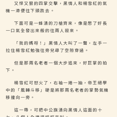
又悍又狠的四掌交擊，黑情人和楊雪紅的氣
機一滯便往下頭跌去。
下面可是一蜂湧的刀槍齊來，像是憋了好長
一口氣全發出來般的往兩人殺來。
「我的媽呀！」黑情人大叫了一聲，左手一
拉住楊雪紅勉強往旁兒尋了空隙穿過。
但是那兩名老者一個大步追來，好巨掌的拍
下。
楊雪紅可怒火了，右袖一捲一抽，帝王絕學
中的「風轉斗移」硬是將那兩名老者的掌勢氣機
移撞向一旁。
這一帶，可把中公旗湧向黑情人這面的十