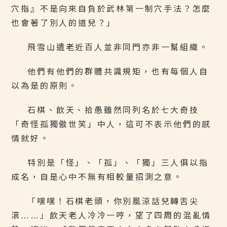
穴指』不是向來自負於武林第一制穴手法？怎麼
也會著了別人的道兒？」
飛雪山遺老近百人並非同門亦非一幫組織。
他們有他們的群體共識規矩，也有每個人自
以為是的原則。
石棋、飲天、拾愚雖然同列名於七大奇技
「奇怪孤獨傲世笑」中人，這可不表示他們的感
情就好。
特別是「怪」、「孤」、「獨」三人俱以指
成名，自是心中不無有相較量招測之意。
「嘿嘿！石棋老頭，你別風涼話兒轉舌尖
滾……」飲天老人冷冷一哼，望了四周的混亂情