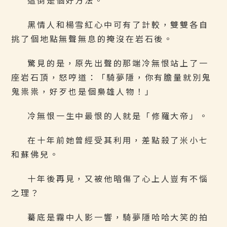
這倒是個好方法。
黑情人和楊雪紅心中可有了計較，雙雙各自
挑了個地點無聲無息的掩沒在岩石後。
驚見的是，原先出聲的那端冷無恨站上了一
座岩石頂，怒哼道：「騎夢隱，你有膽量就別鬼
鬼祟祟，好歹也是個梟雄人物！」
冷無恨一生中最恨的人就是「修羅大帝」。
在十年前她曾經受其利用，差點殺了米小七
和蘇佛兒。
十年後再見，又被他暗傷了心上人豈有不惱
之理？
驀底是霧中人影一響，騎夢隱哈哈大笑的拍