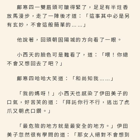
鄺寒四一雙眉頭可皺得緊了，足足有半炷香
放馬漫步，走了一陣後才道：「這事其中必是另
有玄妙，不會這般簡單的……」
他說著，回頭朝固陽城的方向看了一眼。
小西天的臉色可是難看了，道：「喂！你總
不會又想回去了吧？」
鄺寒四哈哈大笑道：「和尚知我……」
「我的媽呀！」小西天也感染了伊田美子的
口氣，好苦笑的道：「拜託你行不行，逃出了虎
爪又朝虎口鑽。」
「最危險的地方就是最安全的地方。」伊田
美子忽然很有學問的道：「那女人絕對不會想到