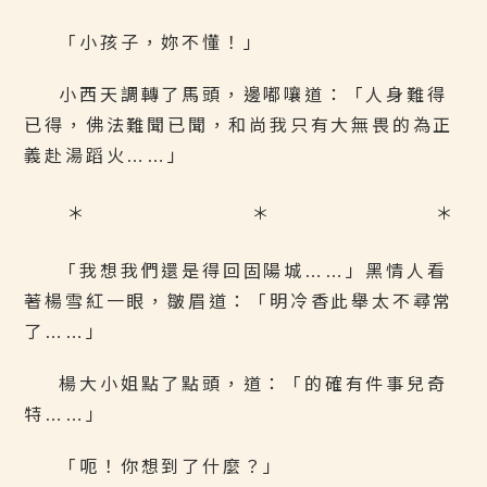
「小孩子，妳不懂！」
小西天調轉了馬頭，邊嘟嚷道：「人身難得
已得，佛法難聞已聞，和尚我只有大無畏的為正
義赴湯蹈火……」
＊ ＊ ＊
「我想我們還是得回固陽城……」黑情人看
著楊雪紅一眼，皺眉道：「明冷香此舉太不尋常
了……」
楊大小姐點了點頭，道：「的確有件事兒奇
特……」
「呃！你想到了什麼？」