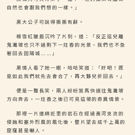
自然也會跟我們想的一樣。」
黑大公子可說得振振有辭。
楊雪紅皺眉沉吟了片刻，道：「反正這兒離
鬼灘坡也只不過剩下一炷香的光景，我們也不急
著回去固陽城……」
黑情人看了她一眼，哈哈笑道：「好吧！既
是如此我們就先去會合了，再大夥兒折回去。」
便是一聲長笑，兩人紛紛策馬快速往鬼灘坡
方向奔去，一炷香之後已可見這坡的奇異情景。
那裡一片連綿近里的岩石在經過黃河支流的
侵蝕和塞外烈風的風化後，整片望去成千上萬的
窟窿甚是嚇人。