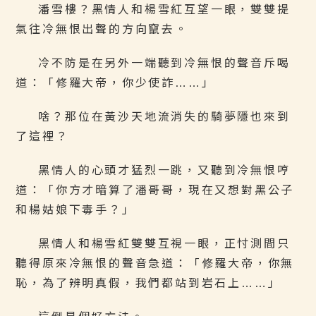
潘雪樓？黑情人和楊雪紅互望一眼，雙雙提
氣往冷無恨出聲的方向竄去。
冷不防是在另外一端聽到冷無恨的聲音斥喝
道：「修羅大帝，你少使詐……」
啥？那位在黃沙天地流消失的騎夢隱也來到
了這裡？
黑情人的心頭才猛烈一跳，又聽到冷無恨哼
道：「你方才暗算了潘哥哥，現在又想對黑公子
和楊姑娘下毒手？」
黑情人和楊雪紅雙雙互視一眼，正忖測間只
聽得原來冷無恨的聲音急道：「修羅大帝，你無
恥，為了辨明真假，我們都站到岩石上……」