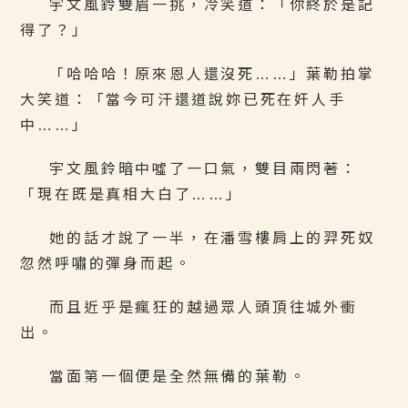
宇文風鈴雙眉一挑，冷笑道：「你終於是記
得了？」
「哈哈哈！原來恩人還沒死……」葉勒拍掌
大笑道：「當今可汗還道說妳已死在奸人手
中……」
宇文風鈴暗中噓了一口氣，雙目兩閃著：
「現在既是真相大白了……」
她的話才說了一半，在潘雪樓肩上的羿死奴
忽然呼嘯的彈身而起。
而且近乎是瘋狂的越過眾人頭頂往城外衝
出。
當面第一個便是全然無備的葉勒。