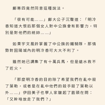
鄺寒四竟然同意這種說法。
「很有可能……」鄺大公子沉聲道：「明冷
香知道大恨后那個女人對中公旗會有影響力，特
別是對他們的統帥……」
如果宇文風鈴掌握了中公旗的鐵騎隊，那情
勢對固陽城內的明冷香可大大不利了。
雖然她已調集了有十萬兵馬，但是遠水救不
了近火。
「那麼明冷香的目的除了希望我們在亂中殺
了葉勒，或者是在亂中他們的殺手殺了葉勒以
外……」伊田美子也學人家皺起了眉頭在問：
「又幹啥放走了我們？」