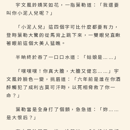
宇文風鈴嬌笑如花，一指葉勒道：「我還要
叫你小泥人兒呢？」
「小泥人兒」這四個字可比什麼都要有力，
登時葉勒大驚的從馬背上跳下來，一雙眼兒直瞅
著眼前這個大美人猛瞧。
半晌終於吞了一口口水道：「姑娘是……」
「嘿嘿嘿！你真大膽，大膽又健忘……」宇
文風鈴臉色一變，挑眉道：「六年前是誰在你酒
醉觸犯了成利古莫可汗時，以死相脅救了你一
命？」
葉勒當是全身打了個顫，急急道：「妳……
是大恨后？」