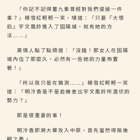
「你記不記得董九紫曾經對我們提過一件
事？」楊雪紅輕輕一笑，嘿道：「只要『大恨
后』宇文風鈴進入了固陽城，就有她的方
法……」
黑情人點了點頭道：「沒錯！那女人在固陽
城內住了那麼久，必然有一些她的力量佈置
著！」
「所以我只是在猜測……」楊雪紅輕輕一笑
道：「明冷香是不是趁機查出宇文風鈴所潛伏的
勢力？」
那是很重要的事！
明冷香即將大舉攻入中原，首先當然得無後
顧之憂。