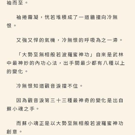
袖而至。
袖捲霧凝，恍若堆積成了一道牆撞向冷無
恨。
又強又悍的氣機，冷無恨的呼吸為之一滯。
「大勢至無相般若波羅蜜神功」自來是武林
中最神妙的內功心法，出手間最少都有八種以上
的變化。
冷無恨知道觀音淚擋不住。
因為觀音淚第三十三種最神奇的變化是出自
蘇小魂之手。
而蘇小魂正是以大勢至無相般若波羅蜜神功
創意。