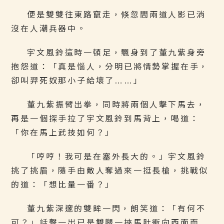
便是雙雙往東路竄走，倏忽間兩道人影已消
沒在人潮兵器中。
宇文風鈴這時一頓足，飄身到了董九紫身旁
抱怨道：「真是惱人，分明已將情勢掌握在手，
卻叫羿死奴那小子給壞了……」
董九紫振臂出拳，同時將兩個人擊下馬去，
再是一個探手拉了宇文風鈴到馬背上，喝道：
「你在馬上武技如何？」
「哼哼！我可是在塞外長大的。」宇文風鈴
挑了挑眉，隨手由敵人奪過來一挺長槍，挑戰似
的道：「想比量一番？」
董九紫深邃的雙眸一閃，朗笑道：「有何不
可？」話聲一出已是雙腿一挾馬肚衝向西面而