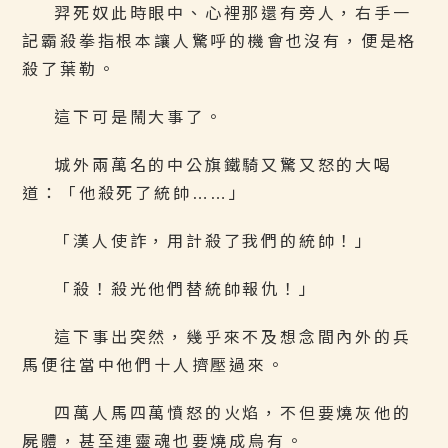
羿死奴此時眼中、心裡那還有旁人，右手一
記霸殺拳指根本讓人驚呼的機會也沒有，便是格
殺了葉勒。
這下可是鬧大事了。
城外兩萬名的中公旗鐵騎又驚又怒的大喝
道：「他殺死了統帥……」
「漢人使詐，用計殺了我們的統帥！」
「殺！殺光他們替統帥報仇！」
這下事出突然，幾乎來不及想念間內外的兵
馬便往當中他們十人擠壓過來。
四萬人馬四萬憤怒的火焰，不但要燒灰他的
屍體，甚至連靈魂也要燒成烏有。