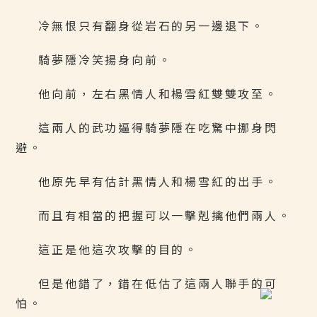
冷無恨只有翻身從岩石的另一邊退下。
騎夢隱冷笑揚身向前。
他向前，左右黑情人和楊雪紅雙雙攻至。
這兩人的武功逼得騎夢隱在吃驚中挪身閃
避。
他原先早有估計黑情人和楊雪紅的出手。
而且有相當的把握可以一擊剋擒他們兩人。
這正是他這次攻擊的目的。
但是他錯了，錯在低估了這兩人聯手的可
怕。