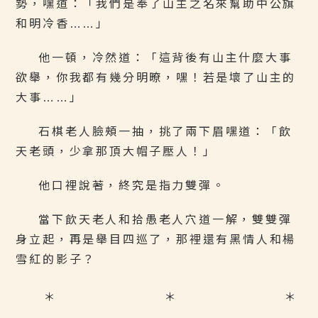
勢，嘿道：「我們是奉了山主之名來幫助中公旗
和明冷香……」
他一頓，冷然道：「這背後有山主什麼大事
欲舉，你我都有幾分明暸，嘿！若是壞了山主的
大事……」
石棋老人臉頰一抽，挑了兩下眉嘿道：「飲
天老頭，少拿那頂大帽子壓人！」
他口裡說著，終究是指力雙彈。
當下飲天老人和拾愚老人穴道一解，雙雙彈
身立起，再是舉目四巡了，那裡還有黑情人和楊
雪紅的影子？
＊ ＊ ＊