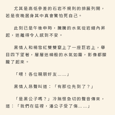
尤其是高低參差的石岩不規則的排展列開，
若是夜晚居身其中真會驚怕死自己。
此刻已是午後申時，騰騰的水氣從岩縫內昇
起，迷離得令人感到不安。
黑情人和楊雪紅雙雙竄上了一座巨岩上，舉
目四下望著，層層迷幛般的水氣如霧，影像都朦
朧了起來。
「喂！各位親朋好友……」
黑情人昂聲叫道：「有那位先到了？」
「是黑公子嗎？」冷無恨急切的聲音傳來，
道：「我們在這裡，潘公子受了傷……」