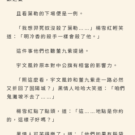
且看葉勒的下場便是一例。
「我想羿死奴沒殺了葉勒……」楊雪紅輕笑
道：「明冷香的殺手一樣會殺了他。」
這件事他們也聽董九紫提過。
宇文風鈴原本對中公旗有相當的影響力。
「照這麼看，宇文風鈴和董九紫走一路必然
又折回了固陽城？」黑情人哈哈大笑道：「咱們
鬼灘坡不去了……」
楊雪紅點了點頭，道：「這……地點是你約
的，這樣子好嗎？」
黑情人可笑得樂了，道：「他們如果有腦袋