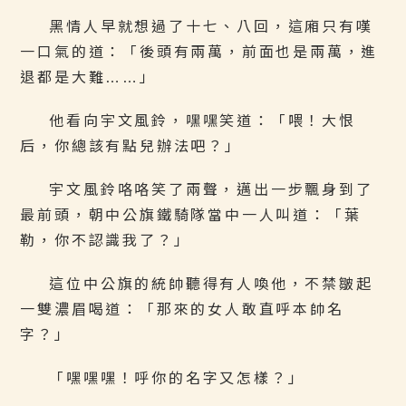
黑情人早就想過了十七、八回，這廂只有嘆
一口氣的道：「後頭有兩萬，前面也是兩萬，進
退都是大難……」
他看向宇文風鈴，嘿嘿笑道：「喂！大恨
后，你總該有點兒辦法吧？」
宇文風鈴咯咯笑了兩聲，邁出一步飄身到了
最前頭，朝中公旗鐵騎隊當中一人叫道：「葉
勒，你不認識我了？」
這位中公旗的統帥聽得有人喚他，不禁皺起
一雙濃眉喝道：「那來的女人敢直呼本帥名
字？」
「嘿嘿嘿！呼你的名字又怎樣？」