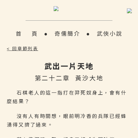
首 頁
●
奇儒簡介
●
武俠小說
< 回章節列表
武出一片天地
第二十二章 黃沙大地
石棋老人的這一指打在羿死奴身上，會有什
麼結果？
沒有人有時間想，眼前明冷香的兵隊已經蜂
湧得又擠了過來。