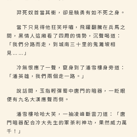
羿死奴首當其衝，卻是驍勇有如不死之身。
當下只見得他狂笑呼嘯，飛躍翻騰在兵馬之
間，黑情人這廂看了四周的情勢，沉聲喝道：
「我們分路而走，到城南三十里的鬼灘坡相
見……」
冷無恨應了一聲，竄身到了潘雪樓身旁道：
「潘英雄，我們兩個走一路。」
說話間，玉指輕彈蜀中唐門的暗器，一眨眼
便有九名大漢應聲而倒。
潘雪樓哈哈大笑，一抽凌峰斷雲刀道：「唐
門暗器配合冷大先生的軍荼利神功，果然威力萬
千！」