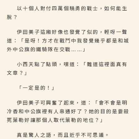
以十個人對付四萬個驍勇的戰士，如何能生
脫？
伊田美子這廂好像也發覺了似的，輕呀一聲
道：「是呀！方才在戰鬥中我發覺幾乎都是和城
外中公旗的鐵騎隊在交戰……」
小西天點了點頭，嘿道：「難道這裡面真有
文章？」
「一定是的！」
伊田美子可興奮了起來，道：「會不會是明
冷香和中公旗裡有人串通好了？她的目的是要殺
死葉勒好讓那個人取代葉勒的地位？」
真是驚人之語，而且近乎不可思議。