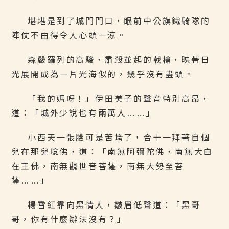
堪堪是到了城門門口，眼前中公旗鐵騎隊的
陣仗不由得令人心頭一涼。
森嚴羅列的高駿，肅殺並起的戟槍，映著日
光展開成為一片光海似的，幾乎沒有盡頭。
「我的媽呀！」伊田美子的聲音特別高昂，
道：「城外少說也有兩萬人……」
小西天一張臉可是苦垮了，合十一拜著自個
兒在那兒唸佛，道：「南無阿彌陀佛，南無大自
在王佛，南無觀世音菩薩，南無大勢至菩
薩……」
楊雪紅靠向黑情人，皺眉低聲道：「黑哥
哥，你有什麼辦法沒有？」