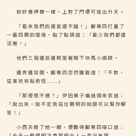
就好像押寶一樣，上對了門便可逃出升天。
「看來我們的運氣還不錯！」鄺寒四打量了
一番四周的環境，點了點頭道：「最少我們都還
活著。」
他們三個邊談邊輕策著騎下快馬小揚蹄。
邊奔邊談間，鄺寒四忽然皺眉道：「不對，
這事兒有點奇怪……」
「那裡想不通？」伊田美子偏過頭來笑道：
「說出來，說不定我這位聰明的姑娘可以幫你解
答！」
小西天瞪了她一眼，便聽得鄺寒四接口道：
「今天一戰裡明冷香那個女人一直沒有現