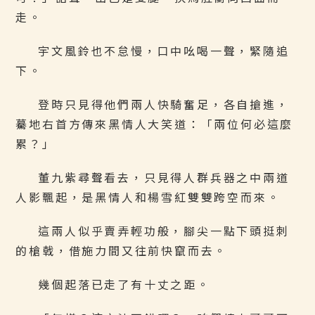
走。
宇文風鈴也不怠慢，口中吆喝一聲，緊隨追
下。
登時只見得他們兩人快騎奮足，各自搶進，
驀地右首方傳來黑情人大笑道：「兩位何必這麼
累？」
董九紫尋聲看去，只見得人群兵器之中兩道
人影飄起，是黑情人和楊雪紅雙雙跨空而來。
這兩人似乎賣弄輕功般，腳尖一點下頭挺刺
的槍戟，借施力間又往前快竄而去。
幾個起落已走了有十丈之距。