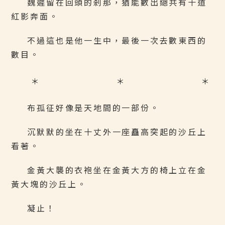
魏遲留在回頭的剎那，猶能數出總共有十道
紅影奔面。
不過這也是他一生中，最後一次去數東西的
數目。
＊ ＊ ＊
布孤征好像是天地間的一部份。
沉默默的坐在十丈外一座矗高突起的沙丘上
看著。
金黃大襲的衣袍坐在金黃大方的椅上立在金
黃大塊的沙丘上。
凝止！