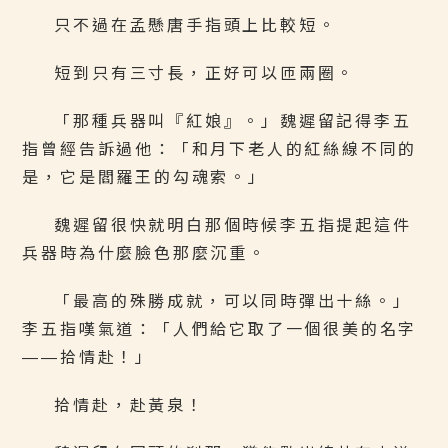
只不過在孟懸唐手指頭上比較短。
短到只有三寸長，正好可以匝兩圈。
「那種兵器叫『紅娘』。」魏遲留記得李五
指曾經告訴過他：「和月下老人的紅絲線不同的
是，它是閻羅王的勾魂索。」
魏遲留很快就明白那個時候李五指提起這件
兵器時為什麼臉色那麼沉重。
「最高的殊勝成就，可以同時彈出十絲。」
李五指嘆氣道：「人們給它取了一個很美的名字
――拾情赴！」
拾情赴，赴黃泉！