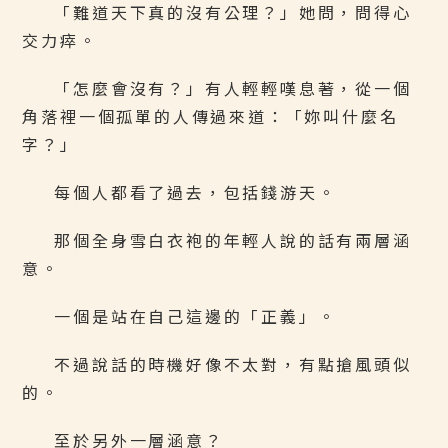
「難道天下真的沒有公理？」她問，問得心
交力瘁。
「怎麼會沒有？」有人輕輕嘆息著，從一個
角落裡一個孤單的人傳過來道：「妳叫什麼名
字？」
每個人都看了過去，包括錢游天。
那個全身雪白衣袍的年輕人說的話有兩層涵
意。
一個是站在自己這邊的「正義」。
不過說話的時機好像不太對，有點搶風頭似
的。
至於另外一層涵意？