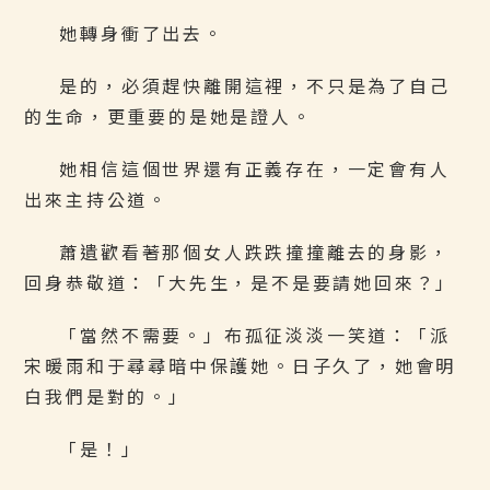
她轉身衝了出去。
是的，必須趕快離開這裡，不只是為了自己
的生命，更重要的是她是證人。
她相信這個世界還有正義存在，一定會有人
出來主持公道。
蕭遺歡看著那個女人跌跌撞撞離去的身影，
回身恭敬道：「大先生，是不是要請她回來？」
「當然不需要。」布孤征淡淡一笑道：「派
宋暖雨和于尋尋暗中保護她。日子久了，她會明
白我們是對的。」
「是！」