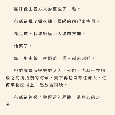
風好像由西方來的更強了一點。
布孤征撣了撣衣袖，緩緩的站起來挑目。
是長城，長城後橫山大城的方向。
他笑了。
每一步走著，就距離一個人越來越近。
她的確是個很美的女人，他想，尤其坐在銅
鏡之前攬抬腕的時候，天下再也沒有任何人、任
何事物配得上一起放置同映。
布孤征跨過了魏遲留的屍體，很用心的走
著。