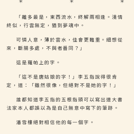
＊ ＊ ＊
「離多最是，東西流水，終解兩相逢。淺情
終似，行雲無定，猶到夢魂中。
可憐人意，薄於雲水，佳會更難重。細想從
來，斷腸多處，不與者番同？」
這是羅帕上的字。
「這不是唐姑娘的字！」李五指說得很肯
定，道：「雖然很像，但絕對不是她的字！」
誰都知道李五指的五根指頭可以寫出連大書
法家本人都誤以為是自己無意中寫下的筆跡。
潘雪樓絕對相信他的每一個字。