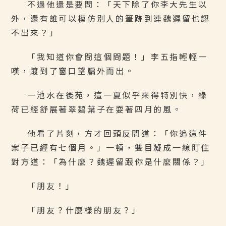
不過他還是要問：「天下除了你李大先生以
外，還有誰可以模仿別人的筆跡到連魏遲留也認
不出來？」
「我知道你會問這個問題！」李五指輕輕一
嘆，踱到了窗口望牖外而出。
一池水在後苑，這一夏似乎來得特別快，綠
荷已經舒展著翠碧葉子在耍著四月的風。
他看了片刻，方才回頭反問道：「你追這件
案子已經有七個月。」一頓，雙目凝成一線盯住
對方道：「為什麼？魏遲留跟你是什麼關係？」
「朋友！」
「朋友？什麼樣的朋友？」