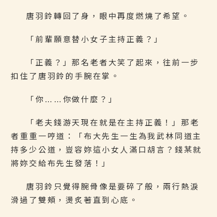
唐羽鈴轉回了身，眼中再度燃燒了希望。
「前輩願意替小女子主持正義？」
「正義？」那名老者大笑了起來，往前一步
扣住了唐羽鈴的手腕在掌。
「你……你做什麼？」
「老夫錢游天現在就是在主持正義！」那老
者重重一哼道：「布大先生一生為我武林同道主
持多少公道，豈容妳這小女人滿口胡言？錢某就
將妳交給布先生發落！」
唐羽鈴只覺得腕骨像是要碎了般，兩行熱淚
滑過了雙頰，燙炙著直到心底。