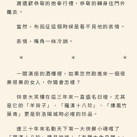
蕭遺歡恭敬的抱拳行禮，恭敬的轉身往門外
離去。
當然，布孤征這個時候是看不見他的表情。
表情，嘴角一絲冷誚。
＊ ＊ ＊
一間滿座的酒樓裡，如果忽然跑進來一個很
美很美的女人，你猜會怎樣？
快意大笑樓在這三年來一直盛名日增，尤其
是它的「羊背子」、「羅漢十八珍」、「燻風竹
葉青」更是到洛陽城時必嚐的珍品。
連三十年來名動天下第一大俠蘇小魂嚐了