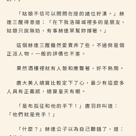
「姑娘不信可以問問在座的諸位好漢。」赫
連三醒得意道：「在下我洛陽城裡多的是朋友，
姑娘只說無妨，有事赫連某幫妳撐著。」
這個赫連三醒雖然愛賣弄了些，不過倒是個
正派人物，一般的評價也不差。
果然酒樓裡就有人鼓和應聲著，好不熱鬧。
唐大美人總算比較定下了心，最少有這麼多
人具有正義感，總算皇天有眼。
「是布孤征和他的手下！」唐羽鈴叫道：
「他們就是兇手！」
「什麼？」赫連公子以為自己聽錯了，道：