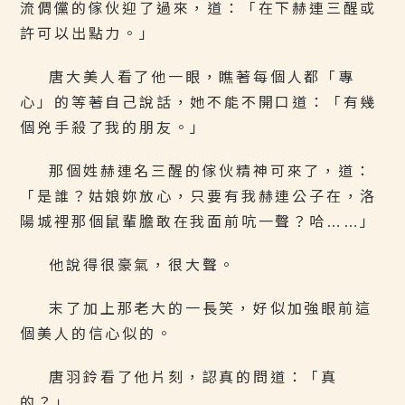
流倜儻的傢伙迎了過來，道：「在下赫連三醒或
許可以出點力。」
唐大美人看了他一眼，瞧著每個人都「專
心」的等著自己說話，她不能不開口道：「有幾
個兇手殺了我的朋友。」
那個姓赫連名三醒的傢伙精神可來了，道：
「是誰？姑娘妳放心，只要有我赫連公子在，洛
陽城裡那個鼠輩膽敢在我面前吭一聲？哈……」
他說得很豪氣，很大聲。
末了加上那老大的一長笑，好似加強眼前這
個美人的信心似的。
唐羽鈴看了他片刻，認真的問道：「真
的？」