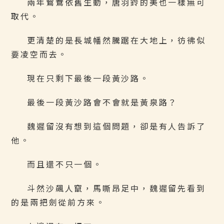
兩年鴛鴦依舊生動，唐羽鈴的美也一樣無可
取代。
更清楚的是長城幡然騰踞在大地上，彷彿似
要凌空而去。
現在只剩下最後一段黃沙路。
最後一段黃沙路會不會就是黃泉路？
魏遲留沒有想到這個問題，卻是有人告訴了
他。
而且還不只一個。
斗然沙飆人竄，馬嘶昂足中，魏遲留先看到
的是兩把劍從前方來。