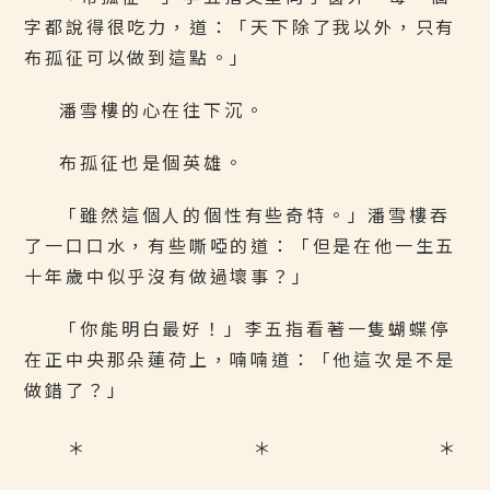
字都說得很吃力，道：「天下除了我以外，只有
布孤征可以做到這點。」
潘雪樓的心在往下沉。
布孤征也是個英雄。
「雖然這個人的個性有些奇特。」潘雪樓吞
了一口口水，有些嘶啞的道：「但是在他一生五
十年歲中似乎沒有做過壞事？」
「你能明白最好！」李五指看著一隻蝴蝶停
在正中央那朵蓮荷上，喃喃道：「他這次是不是
做錯了？」
＊ ＊ ＊