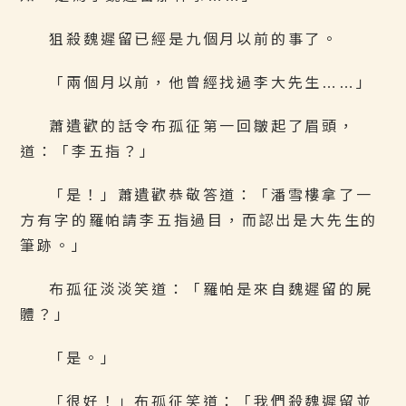
狙殺魏遲留已經是九個月以前的事了。
「兩個月以前，他曾經找過李大先生……」
蕭遺歡的話令布孤征第一回皺起了眉頭，
道：「李五指？」
「是！」蕭遺歡恭敬答道：「潘雪樓拿了一
方有字的羅帕請李五指過目，而認出是大先生的
筆跡。」
布孤征淡淡笑道：「羅帕是來自魏遲留的屍
體？」
「是。」
「很好！」布孤征笑道：「我們殺魏遲留並