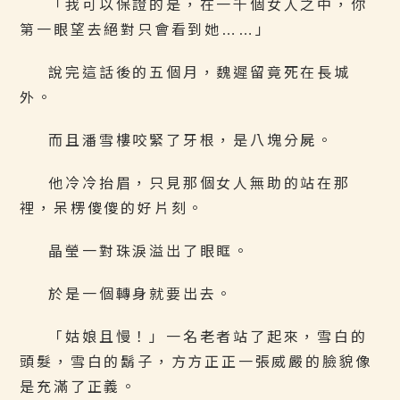
「我可以保證的是，在一千個女人之中，你
第一眼望去絕對只會看到她……」
說完這話後的五個月，魏遲留竟死在長城
外。
而且潘雪樓咬緊了牙根，是八塊分屍。
他冷冷抬眉，只見那個女人無助的站在那
裡，呆楞傻傻的好片刻。
晶瑩一對珠淚溢出了眼眶。
於是一個轉身就要出去。
「姑娘且慢！」一名老者站了起來，雪白的
頭髮，雪白的鬍子，方方正正一張威嚴的臉貌像
是充滿了正義。