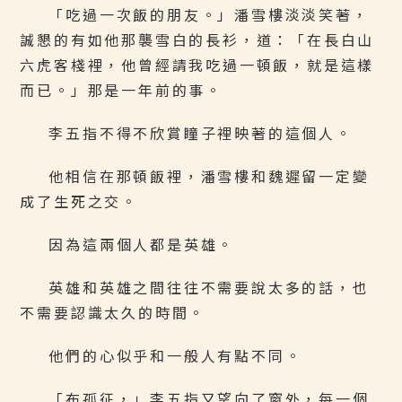
「吃過一次飯的朋友。」潘雪樓淡淡笑著，
誠懇的有如他那襲雪白的長衫，道：「在長白山
六虎客棧裡，他曾經請我吃過一頓飯，就是這樣
而已。」那是一年前的事。
李五指不得不欣賞瞳子裡映著的這個人。
他相信在那頓飯裡，潘雪樓和魏遲留一定變
成了生死之交。
因為這兩個人都是英雄。
英雄和英雄之間往往不需要說太多的話，也
不需要認識太久的時間。
他們的心似乎和一般人有點不同。
「布孤征，」李五指又望向了窗外，每一個