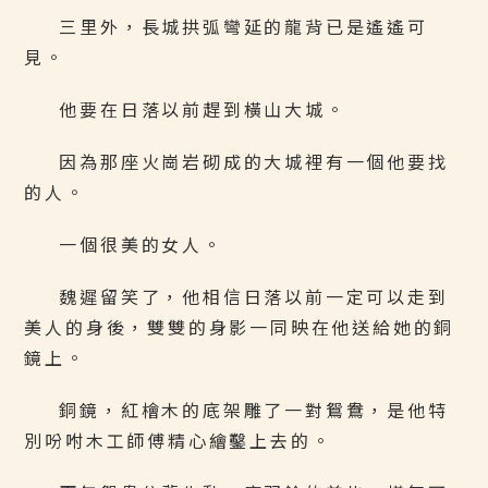
三里外，長城拱弧彎延的龍背已是遙遙可
見。
他要在日落以前趕到橫山大城。
因為那座火崗岩砌成的大城裡有一個他要找
的人。
一個很美的女人。
魏遲留笑了，他相信日落以前一定可以走到
美人的身後，雙雙的身影一同映在他送給她的銅
鏡上。
銅鏡，紅檜木的底架雕了一對鴛鴦，是他特
別吩咐木工師傅精心繪鑿上去的。