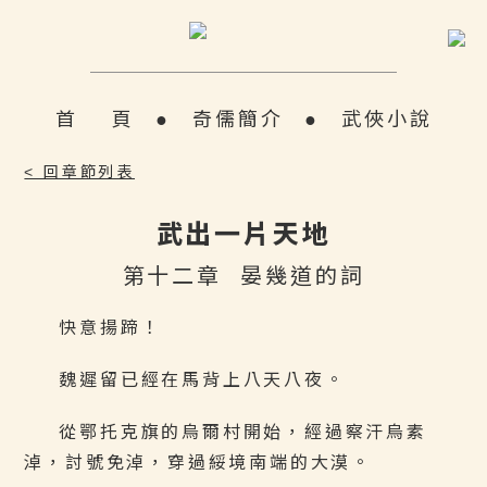
首 頁
●
奇儒簡介
●
武俠小說
< 回章節列表
武出一片天地
第十二章 晏幾道的詞
快意揚蹄！
魏遲留已經在馬背上八天八夜。
從鄂托克旗的烏爾村開始，經過察汗烏素
淖，討號免淖，穿過綏境南端的大漠。