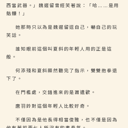
西當武器。」魏遲留曾經笑著說：「哈……是用
骷髏！」
她那時只以為是魏遲留逗自己，嚇自己的玩
笑話。
誰知眼前這個叫夏斜的年輕人用的正是這
般。
何添殘和夏斜顯然聽完了指示，雙雙抱拳退
下了。
在門檻處，交錯進來的是蕭遺歡。
唐羽鈴對這個年輕人比較好奇。
不僅因為是他長得相當俊雅，也不僅是因為
他有著前面七人所沒有的書卷氣。