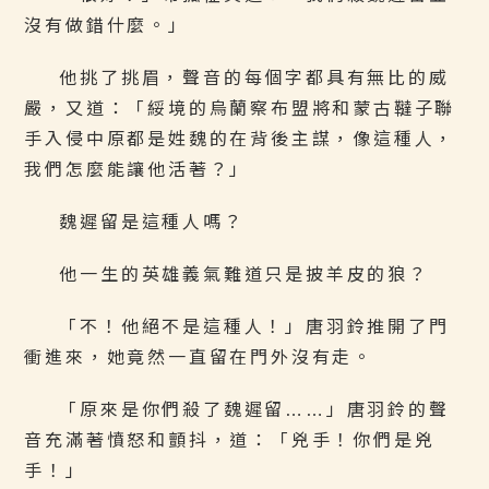
沒有做錯什麼。」
他挑了挑眉，聲音的每個字都具有無比的威
嚴，又道：「綏境的烏蘭察布盟將和蒙古韃子聯
手入侵中原都是姓魏的在背後主謀，像這種人，
我們怎麼能讓他活著？」
魏遲留是這種人嗎？
他一生的英雄義氣難道只是披羊皮的狼？
「不！他絕不是這種人！」唐羽鈴推開了門
衝進來，她竟然一直留在門外沒有走。
「原來是你們殺了魏遲留……」唐羽鈴的聲
音充滿著憤怒和顫抖，道：「兇手！你們是兇
手！」