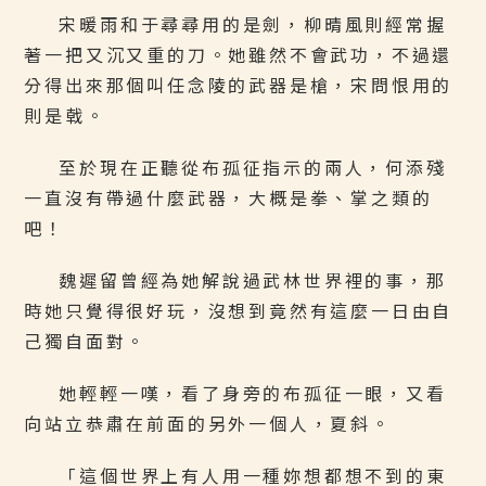
宋暖雨和于尋尋用的是劍，柳晴風則經常握
著一把又沉又重的刀。她雖然不會武功，不過還
分得出來那個叫任念陵的武器是槍，宋問恨用的
則是戟。
至於現在正聽從布孤征指示的兩人，何添殘
一直沒有帶過什麼武器，大概是拳、掌之類的
吧！
魏遲留曾經為她解說過武林世界裡的事，那
時她只覺得很好玩，沒想到竟然有這麼一日由自
己獨自面對。
她輕輕一嘆，看了身旁的布孤征一眼，又看
向站立恭肅在前面的另外一個人，夏斜。
「這個世界上有人用一種妳想都想不到的東