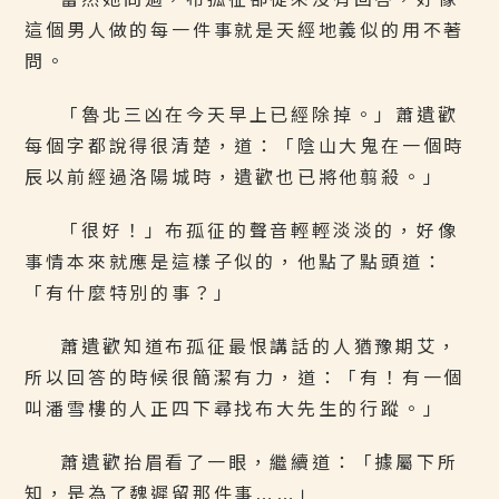
這個男人做的每一件事就是天經地義似的用不著
問。
「魯北三凶在今天早上已經除掉。」蕭遺歡
每個字都說得很清楚，道：「陰山大鬼在一個時
辰以前經過洛陽城時，遺歡也已將他翦殺。」
「很好！」布孤征的聲音輕輕淡淡的，好像
事情本來就應是這樣子似的，他點了點頭道：
「有什麼特別的事？」
蕭遺歡知道布孤征最恨講話的人猶豫期艾，
所以回答的時候很簡潔有力，道：「有！有一個
叫潘雪樓的人正四下尋找布大先生的行蹤。」
蕭遺歡抬眉看了一眼，繼續道：「據屬下所
知，是為了魏遲留那件事……」