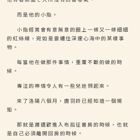
而是他的小指。
小指經常會有意無意的圈上一條又一條細細
的紅絲線，宛如是要纏住深邃心海中的某樣事
物。
每當他在做那件事情，重覆不斷的做的時
候。
專注的神情令人有一些兒迷惘起來。
來了洛陽八個月，唐羽鈴已經知道一個規
矩。
那就是蕭遺歡進入布孤征書房的時候，也就
是自己必須離開回房的時候。