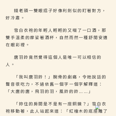
錢老頭一雙眼招子好像利劍似的盯著對方，
好冷肅。
雪白衣袍的年輕人輕輕的又啜了一口酒，那
雙手溫柔的摩娑著酒杯，自然而然一種舒閒安適
在眼彩裡。
唐羽鈴竟然覺得這個人是唯一可以相信的
人。
「我叫唐羽鈴！」腕骨的劇痛，令她說話的
聲音很吃力，不過依舊一個字一個字解釋道：
「大唐的唐，飛羽的羽，風鈴的鈴……」
「妳住的房間是不是有一座銅鏡？」雪白衣
袍移動著，此人站起來道：「紅檜木的底座雕了