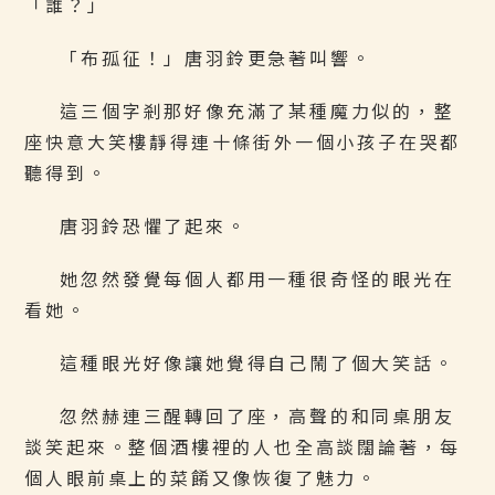
「誰？」
「布孤征！」唐羽鈴更急著叫響。
這三個字剎那好像充滿了某種魔力似的，整
座快意大笑樓靜得連十條街外一個小孩子在哭都
聽得到。
唐羽鈴恐懼了起來。
她忽然發覺每個人都用一種很奇怪的眼光在
看她。
這種眼光好像讓她覺得自己鬧了個大笑話。
忽然赫連三醒轉回了座，高聲的和同桌朋友
談笑起來。整個酒樓裡的人也全高談闊論著，每
個人眼前桌上的菜餚又像恢復了魅力。