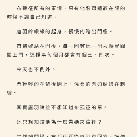
布孤征所有的事情，只有他跟蕭遺歡在談的
時候不讓自己知道。
唐羽鈴緩緩的起身，慢慢的跨出門檻。
蕭遺歡站在門後，每一回等她一出去時就關
闔上門，這種事每個月都會有個三、四次。
今天也不例外。
門輕輕的在背後閤上，溫柔的有如姑娘在刺
繡。
其實唐羽鈴並不想知道布孤征的事。
她只想知道他為什麼帶她來這裡？
當然她問過，布孤征卻從來沒有回答，好像