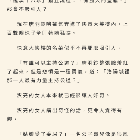
「羅漢十八珍」猶且說道：「有勝大內皇膳。」
那會不吸引人？
現在唐羽鈴喘著氣奔進了快意大笑樓內，上
百雙眼珠子全盯著她猛瞧。
快意大笑樓的名菜似乎不再那麼吸引人。
「有誰可以主持公道？」唐羽鈴整張臉羞紅
了起來，但是悲憤是一種勇氣，道：「洛陽城裡
那一人最有力量主持公道？」
漂亮的女人本來就已經很讓人好奇。
漂亮的女人講出奇怪的話，更令人覺得有
趣。
「姑娘受了委屈？」一名公子哥兒像是很風