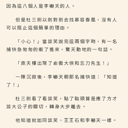
因為這八個人是李嚇天的人。
但是杜三劍以劍對劍去找慕容春風，沒有人
可以阻止這個簡單的理由。
「小心！」當談笑說完這兩個字時，有一名
捕快急匆匆的衝了進來，驚天動地的一句話。
「鼎天樓出現了俞傲大俠和忘刀先生！」
一陣沉寂後，李嚇天朝那名捕快道：「知道
了！」
杜三劍看了看談笑，點了點頭算是應了方才
談大公子的關切，轉身大步離去。
他知道就如同談笑、王王石和李嚇天一樣。