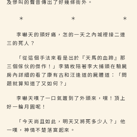
及慘叫的聲音傳出了好幾條街外。
＊ ＊ ＊
李嚇天的頭好痛，怎的一天之內城裡接二連
三的死人？
「從這個手法來看是出於『天馬的血蹄』那
三個傢伙的傑作！」李猜枚陪著李大捕頭在驗屍
房內詳細的看了康有古和汪逢道的屍體道：「問
題就算知道了又如何？」
李嚇天嘆了一口氣踱到了外頭來，嘿！頂上
好一輪月圓呢！
「今天尚且如此，明天又將死多少人？」他
一嘆，神情不楚落寞起來。