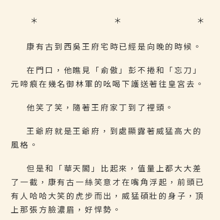
＊ ＊ ＊
康有古到西吳王府宅時已經是向晚的時候。
在門口，他瞧見「俞傲」彭不捲和「忘刀」
元啼痕在幾名御林軍的吆喝下護送著往皇宮去。
他笑了笑，隨著王府家丁到了裡頭。
王爺府就是王爺府，到處顯露著威猛高大的
風格。
但是和「華天閣」比起來，值量上都大大差
了一截，康有古一絲笑意才在嘴角浮起，前頭已
有人哈哈大笑的虎步而出，威猛碩壯的身子，頂
上那張方臉濃眉，好悍勢。