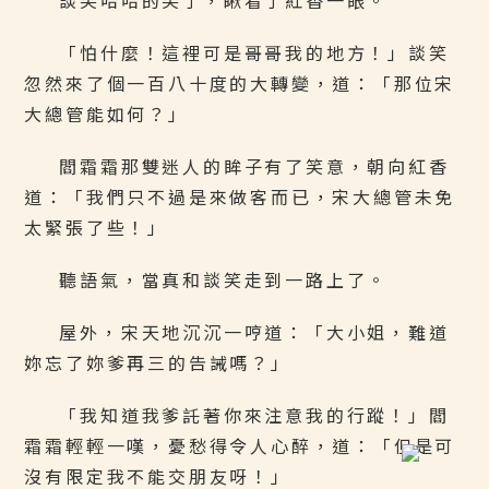
談笑哈哈的笑了，瞅看了紅香一眼。
「怕什麼！這裡可是哥哥我的地方！」談笑
忽然來了個一百八十度的大轉變，道：「那位宋
大總管能如何？」
閻霜霜那雙迷人的眸子有了笑意，朝向紅香
道：「我們只不過是來做客而已，宋大總管未免
太緊張了些！」
聽語氣，當真和談笑走到一路上了。
屋外，宋天地沉沉一哼道：「大小姐，難道
妳忘了妳爹再三的告誡嗎？」
「我知道我爹託著你來注意我的行蹤！」閻
霜霜輕輕一嘆，憂愁得令人心醉，道：「但是可
沒有限定我不能交朋友呀！」