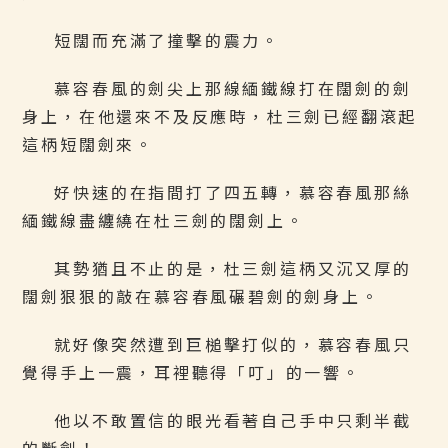
短闊而充滿了撞擊的震力。
慕容春風的劍尖上那線緬鐵線打在闊劍的劍
身上，在他還來不及反應時，杜三劍已經翻滾起
這柄短闊劍來。
好快速的在指間打了四五轉，慕容春風那絲
緬鐵線盡纏繞在杜三劍的闊劍上。
其勢猶且不止的是，杜三劍這柄又沉又厚的
闊劍狠狠的敲在慕容春風碾碧劍的劍身上。
就好像突然遭到巨槌擊打似的，慕容春風只
覺得手上一震，耳裡聽得「叮」的一響。
他以不敢置信的眼光看著自己手中只剩半截