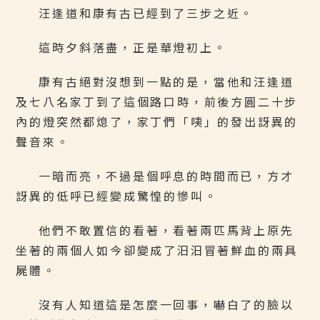
汪逢道和康有古已經到了三步之近。
這時夕斜落盡，正是華燈初上。
康有古絕對沒想到一點的是，當他和汪逢道
及七八名家丁到了這個路口時，前後方圓二十步
內的燈突然都熄了，家丁們「咦」的發出訝異的
聲音來。
一暗而亮，不過是個呼息的時間而已，方才
訝異的低呼已經變成驚惶的慘叫。
他們不敢置信的看著，看著兩匹馬背上原先
坐著的兩個人如今卻變成了汨汨冒著鮮血的兩具
屍體。
沒有人知道這是怎麼一回事，嚇白了的臉以