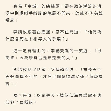
身為「京城」的總捕頭，卻在政治潮流的湃
湧中到處縛手縛腳的施展不開來，怎能不叫英雄
嘆息！
李猜枚跟著在旁邊，忍不住問道：「他們為
什麼會死在卜相等人的手裏？」
這一定有理由的，李嚇天嘿的一笑道：「很
簡單，因為康有古是布楚天的人！」
李猜枚點了點頭，又偏頭問道：「布楚天今
天好像挺不利的，才死了個趙欲減又死了個康有
古！」
咦？是呀！以布楚天，這傢伙深思謀慮不應
該犯了這種錯。