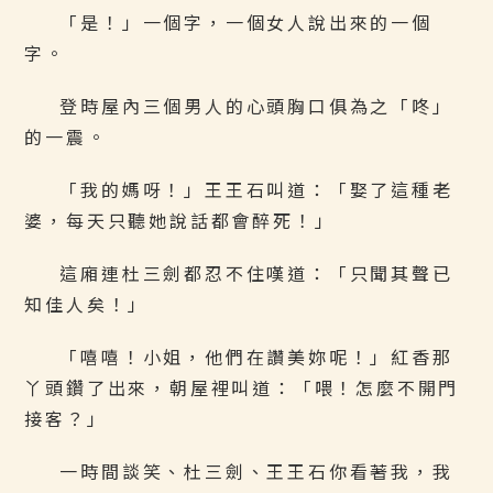
「是！」一個字，一個女人說出來的一個
字。
登時屋內三個男人的心頭胸口俱為之「咚」
的一震。
「我的媽呀！」王王石叫道：「娶了這種老
婆，每天只聽她說話都會醉死！」
這廂連杜三劍都忍不住嘆道：「只聞其聲已
知佳人矣！」
「嘻嘻！小姐，他們在讚美妳呢！」紅香那
丫頭鑽了出來，朝屋裡叫道：「喂！怎麼不開門
接客？」
一時間談笑、杜三劍、王王石你看著我，我