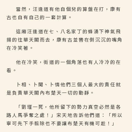
當然，汪逢道有他自個兒的算盤在打，康有
古也自有自己的一套計算。
這廂汪逢道在七、八名家丁的蜂湧下神氣飛
揚的往華天閣而去，康有古並轡在側沉沉的嘴角
在冷笑著。
他在冷笑，街道的一個角落也有人冷冷的在
看。
卜相、卜聞、卜情他們三個人最大的責任就
是負責華天閣內布楚天一切的動靜。
「劉瑾一死，他所留下的勢力真空必然是各
路人馬爭奪之處！」宋天地告訴他們道：「所以
寧可先下手翦除也不要讓布楚天有機可趁！」