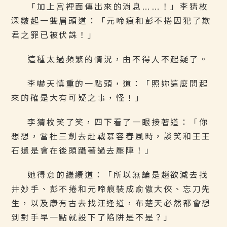
「加上宮裡面傳出來的消息……！」李猜枚
深皺起一雙眉頭道：「元啼痕和彭不捲因犯了欺
君之罪已被伏誅！」
這種太過頻繁的情況，由不得人不起疑了。
李嚇天慎重的一點頭，道：「照妳這麼問起
來的確是大有可疑之事，怪！」
李猜枚笑了笑，四下看了一眼接著道：「你
想想，當杜三劍去赴戰慕容春風時，談笑和王王
石還是會在後頭躡著過去壓陣！」
她得意的繼續道：「所以無論是趙欲減去找
井妙手、彭不捲和元啼痕裝成俞傲大俠、忘刀先
生，以及康有古去找汪逢道，布楚天必然都會想
到對手早一點就設下了陷阱是不是？」