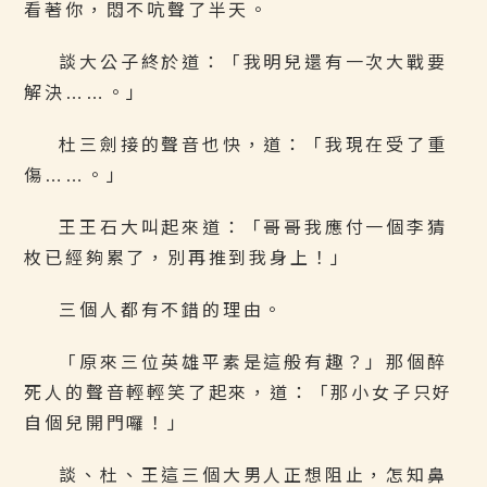
看著你，悶不吭聲了半天。
談大公子終於道：「我明兒還有一次大戰要
解決……。」
杜三劍接的聲音也快，道：「我現在受了重
傷……。」
王王石大叫起來道：「哥哥我應付一個李猜
枚已經夠累了，別再推到我身上！」
三個人都有不錯的理由。
「原來三位英雄平素是這般有趣？」那個醉
死人的聲音輕輕笑了起來，道：「那小女子只好
自個兒開門囉！」
談、杜、王這三個大男人正想阻止，怎知鼻