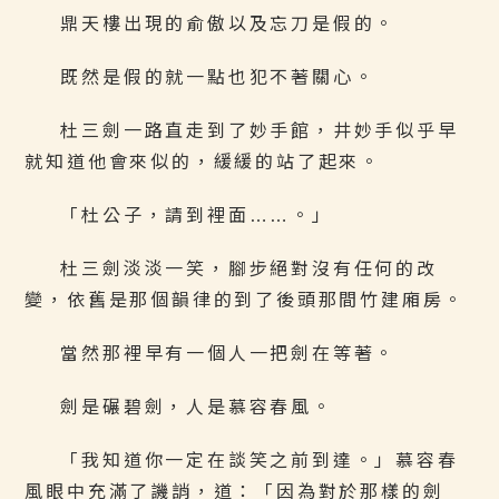
鼎天樓出現的俞傲以及忘刀是假的。
既然是假的就一點也犯不著關心。
杜三劍一路直走到了妙手館，井妙手似乎早
就知道他會來似的，緩緩的站了起來。
「杜公子，請到裡面……。」
杜三劍淡淡一笑，腳步絕對沒有任何的改
變，依舊是那個韻律的到了後頭那間竹建廂房。
當然那裡早有一個人一把劍在等著。
劍是碾碧劍，人是慕容春風。
「我知道你一定在談笑之前到達。」慕容春
風眼中充滿了譏誚，道：「因為對於那樣的劍