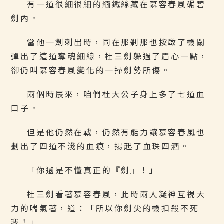
有一道很細很細的緬鐵絲藏在慕容春風碾碧
劍內。
當他一劍刺出時，同在那剎那也按啟了機關
彈出了這道奪魂細線，杜三劍躲過了眉心一點，
卻仍叫慕容春風變化的一掃劍勢所傷。
兩個時辰來，咱們杜大公子身上多了七道血
口子。
但是他仍然在戰，仍然有能力讓慕容春風也
劃出了四道不淺的血痕，揚起了血珠四洒。
「你還是不懂真正的『劍』！」
杜三劍看著慕容春風，此時兩人凝神互視大
力的喘氣著，道：「所以你劍尖的機扣殺不死
我！」