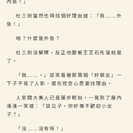
內急！」
杜三劍當然也得找個好理由道：「我……外
急！」
啥？什麼是外急？
杜三劍沒解釋，反正他跟著王王石先溜就是
了。
「我……。」談笑看著那兩個「好朋友」一
下子不見了人影，還在挖空心思要找理由。
人家閻大美人已是蓮步輕抬，一晃到了屋內
淺淺一笑道：「談公子，你好像不歡迎小女
子？」
「沒……沒有呀！」