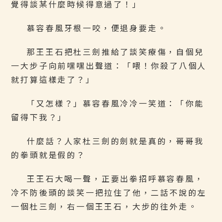
覺得談某什麼時候得意過了！」
慕容春風牙根一咬，便退身要走。
那王王石把杜三劍推給了談笑療傷，自個兒
一大步子向前嘿嘿出聲道：「喂！你殺了八個人
就打算這樣走了？」
「又怎樣？」慕容春風冷冷一笑道：「你能
留得下我？」
什麼話？人家杜三劍的劍就是真的，哥哥我
的拳頭就是假的？
王王石大喝一聲，正要出拳招呼慕容春風，
冷不防後頭的談笑一把拉住了他，二話不說的左
一個杜三劍，右一個王王石，大步的往外走。