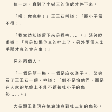
這一走，直到了李嚇天的住處才停下來。
「喂！你瘋啦！」王王石叫道：「那小子留
不得！」
「我當然知道留下來是禍害……。」談笑瞪
眼道：「可是如果你真的幹上了，另外兩個人出
手那才真的會有事！」
另外兩個人？
「一個是簡一梅，一個是麻衣漢子。」談笑
看了王王石一眼，哼道：「倒不是怕他們，而是
在人家的地盤上不能不顧著杜小子的傷
勢……。」
大拳頭王到現在總算注意到杜三劍的傷勢。