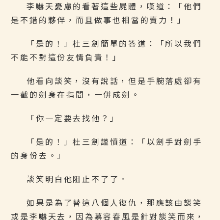
李嚇天憂慮的看著這些屍體，嘆道：「他們
是不錯的夥伴，而且做事也相當的賣力！」
「是的！」杜三劍簡單的答道：「所以我們
不能不對這份友情負責！」
他看向談笑，沒有說話，但是手腕落處卻有
一截的劍身在指間，一併成劍。
「你一定要去找他？」
「是的！」杜三劍謹憤道：「以劍手對劍手
的身份去。」
談笑明白他阻止不了了。
如果是為了替這八個人復仇，那應該由談笑
或是李嚇天去，因為慕容春風是針對談笑而來，