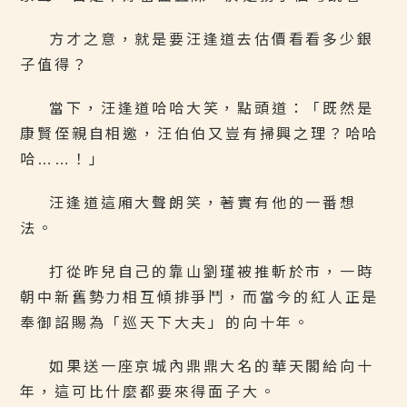
方才之意，就是要汪逢道去估價看看多少銀
子值得？
當下，汪逢道哈哈大笑，點頭道：「既然是
康賢侄親自相邀，汪伯伯又豈有掃興之理？哈哈
哈……！」
汪逢道這廂大聲朗笑，著實有他的一番想
法。
打從昨兒自己的靠山劉瑾被推斬於市，一時
朝中新舊勢力相互傾排爭鬥，而當今的紅人正是
奉御詔賜為「巡天下大夫」的向十年。
如果送一座京城內鼎鼎大名的華天閣給向十
年，這可比什麼都要來得面子大。