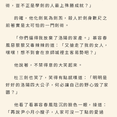
術，豈不正是學劍的人最上殊勝成就？」
的確，他化劍氣為劍炁，殺人於劍身數尺之
前著實是太可怕的一門劍術。
「你們逼得我放棄了洛陽的家產。」慕容春
風惡狠狠又毒辣辣的道：「又搶走了我的女人，
嘿嘿！想不到會在京師城裡主客易勢吧？」
他說著，不禁得意的大笑起來。
杜三劍也笑了，笑得有點感嘆道：「明明是
好好的洛陽四大公子，何必讓自己的野心毀了家
園？」
他看了看慕容春風陰沉的臉色一眼，接道：
「再說尹小月小嫂子，人家可沒一丁點的愛過