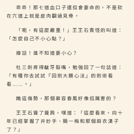
乖乖！那七道血口子還挺會要命的，不是砍
在穴道上就是皮肉翻過見骨。
「呃，有這麼嚴重！」王王石責怪的叫道：
「怎麼自己不小心點？」
廢話！誰不知道要小心？
杜三劍疼得齜牙裂嘴，勉強回了一句話道：
「有種你去試試『回劍大勝心法』的劍術看
看……。」
瞧這傷勢，那個慕容春風好像挺厲害的？
王王石聳了聳肩，嘿道：「這麼看來，向十
年已經掌握了井妙手、簡一梅和那個麻衣漢子
了？」