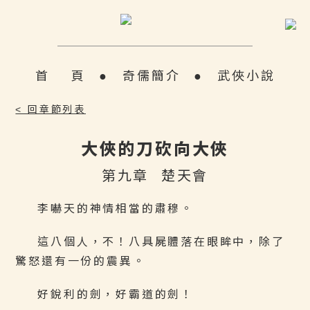
首 頁
●
奇儒簡介
●
武俠小說
< 回章節列表
大俠的刀砍向大俠
第九章 楚天會
李嚇天的神情相當的肅穆。
這八個人，不！八具屍體落在眼眸中，除了
驚怒還有一份的震異。
好銳利的劍，好霸道的劍！