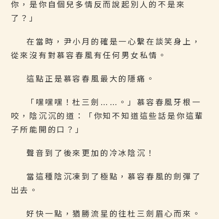
你，是你自個兒多情反而說起別人的不是來
了？」
在當時，尹小月的確是一心繫在談笑身上，
從來沒有對慕容春風有任何男女私情。
這點正是慕容春風最大的隱痛。
「嘿嘿嘿！杜三劍……。」慕容春風牙根一
咬，陰沉沉的道：「你知不知道這些話是你這輩
子所能開的口？」
聲音到了後來更加的冷冰陰沉！
當這種陰沉凍到了極點，慕容春風的劍彈了
出去。
好快一點，猶勝流星的往杜三劍眉心而來。