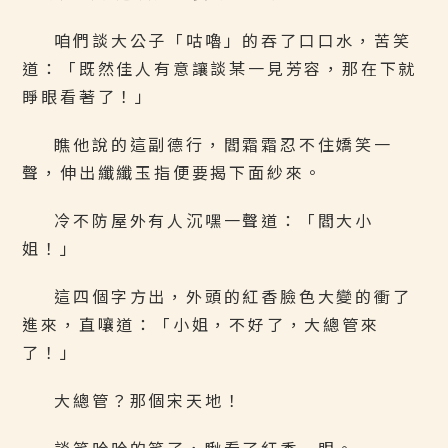
咱們談大公子「咕嚕」的吞了口口水，苦笑
道：「既然佳人有意讓談某一見芳容，那在下就
睜眼看著了！」
瞧他說的這副德行，閻霜霜忍不住嬌笑一
聲，伸出纖纖玉指便要揭下面紗來。
冷不防屋外有人沉嘿一聲道：「閻大小
姐！」
這四個字方出，外頭的紅香臉色大變的衝了
進來，直嚷道：「小姐，不好了，大總管來
了！」
大總管？那個宋天地！