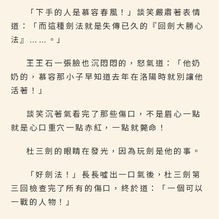
「下手的人是慕容春風！」談笑嚴肅著表情
道：「而這種劍法就是失傳已久的『回劍大勝心
法』……。」
王王石一張臉也沉悶悶的，怒氣道：「他奶
奶的，慕容那小子早知道去年在洛陽時就別讓他
活著！」
談笑沉著氣看完了那些傷口，不是眉心一點
就是心口重穴一點赤紅，一點就斃命！
杜三劍的眼睛在發光，因為玩劍是他的事。
「好劍法！」長長噓出一口氣後，杜三劍第
三回檢查完了所有的傷口，終於道：「一個可以
一戰的人物！」