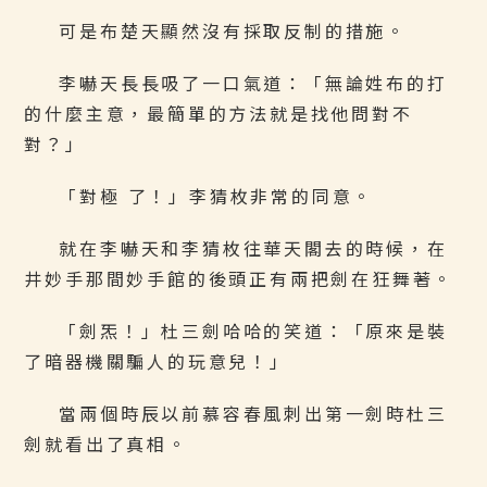
可是布楚天顯然沒有採取反制的措施。
李嚇天長長吸了一口氣道：「無論姓布的打
的什麼主意，最簡單的方法就是找他問對不
對？」
「對極 了！」李猜枚非常的同意。
就在李嚇天和李猜枚往華天閣去的時候，在
井妙手那間妙手館的後頭正有兩把劍在狂舞著。
「劍炁！」杜三劍哈哈的笑道：「原來是裝
了暗器機關騙人的玩意兒！」
當兩個時辰以前慕容春風刺出第一劍時杜三
劍就看出了真相。