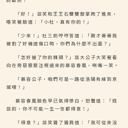
的斷劍！
「好！」談笑和王王石雙雙鼓掌跨了進來，
嘻笑著臉道：「小杜，真有你的！」
「少來！」杜三劍哼哼答道：「剛才哥哥我
被割了好幾道傷口時，你們為什麼不出面？」
「怎好搶了你的鋒頭？」談大公子大笑著看
向在旁惡狠狠注視過來的慕容春風，咧嘴一笑。
「慕容公子，咱們可是一路從洛陽有緣到京
城哩！」
慕容春風臉色早已氣得慘白，怒聲道：「姓
談的，你不可能一生一世都得意！」
「得意？」談笑聳了聳肩道：「我可從來沒