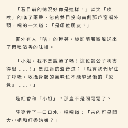
「看目前的情況好像是這樣。」談笑「唉
唉」的嘆了兩聲，忽的雙目投向南側那戶窗牖外
頭，嘿的一笑道：「是哪位朋友？」
窗外有人「咭」的輕笑，旋即隨著微風送來
了兩種清香的味道。
「小姐，我不是說過了嗎！這位談公子利害
得很……！」是紅香的聲音道：「就算我們屏住
了呼吸，收攝身體的氣味也不能躲過他的『感
覺』……。」
是紅香和「小姐」？那豈不是閻霜霜了？
談笑吞了一口口水，嘿嘿道：「來的可是閻
大小姐和紅香姑娘？」