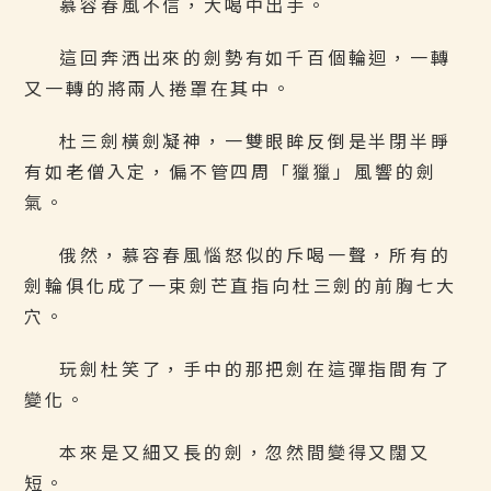
慕容春風不信，大喝中出手。
這回奔洒出來的劍勢有如千百個輪迴，一轉
又一轉的將兩人捲罩在其中。
杜三劍橫劍凝神，一雙眼眸反倒是半閉半睜
有如老僧入定，偏不管四周「獵獵」風響的劍
氣。
俄然，慕容春風惱怒似的斥喝一聲，所有的
劍輪俱化成了一束劍芒直指向杜三劍的前胸七大
穴。
玩劍杜笑了，手中的那把劍在這彈指間有了
變化。
本來是又細又長的劍，忽然間變得又闊又
短。