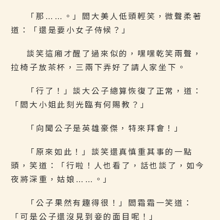
「那……。」閻大美人低頭輕笑，微聲柔著
道：「還是要小女子侍候？」
談笑這廂才醒了過來似的，嘿嘿乾笑兩聲，
拉椅子放茶杯，三兩下弄好了請人家坐下。
「行了！」談大公子總算恢復了正常，道：
「閻大小姐此刻光臨有何賜教？」
「向聞公子是英雄豪傑，特來拜會！」
「原來如此！」談笑還真慎重其事的一點
頭，笑道：「行啦！人也看了，話也談了，如今
夜將深重，姑娘……。」
「公子果然有趣得很！」閻霜霜一笑道：
「可是公子還沒見到妾的面目呢！」