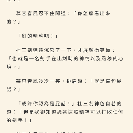
慕容春風忍不住問道：「你怎麼看出來
的？」
「劍的精魂吧！」
杜三劍猶豫沉思了一下，才展顏微笑道：
「也就是一名劍手在出劍時的神情以及肅穆的心
境。」
慕容春風冷冷一笑，挑眉道：「就是這句屁
話？」
「或許你認為是屁話！」杜三劍神色自若的
道：「但是我卻知道憑著這股精神可以打敗任何
的劍手！」