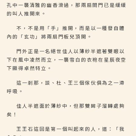
孔中一襲清雅的幽香滑過，那兩扇閤門已是緩緩
的叫人推開來。
不，不是用「手」推開，而是以一種發自體
內的「玄功」將兩扇門板兒頂開。
門外正是一名絕世佳人以薄紗半遮著雙眼以
下在風中凌然而立，一襲雪白的衣袍在星辰夜空
下顯得卓然特立。
這一剎那，談、杜、王三個傢伙俱為之一滯
呼吸。
佳人半遮面於薄紗中，但那雙眸子溜轉處夠
矣！
王王石這回是第一個叫起來的人，道：「我