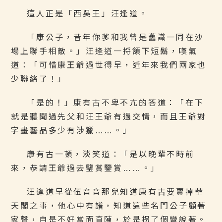
這人正是「西吳王」汪逢道。
「康公子，昔年你爹和我曾是舊識一同在沙
場上聯手相敵。」汪逢道一捋頷下短鬍，嘆氣
道：「可惜康王爺過世得早，近年來我們兩家也
少聯絡了！」
「是的！」康有古不卑不亢的答道：「在下
就是聽聞過先父和汪王爺有過交情，而且王爺對
字畫藝品多少有涉獵……。」
康有古一頓，淡笑道：「是以晚輩不時前
來，恭請王爺過去鑒賞鑒賞……。」
汪逢道早從伍音音那兒知道康有古要賣掉華
天閣之事，他心中有譜，知道這些名門公子顧著
家聲，自是不好當面直陳，於是拐了個彎說著。