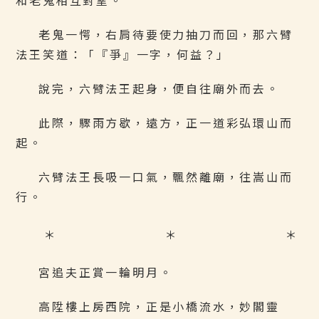
和老鬼相互對望。
老鬼一愕，右肩待要使力抽刀而回，那六臂
法王笑道：「『爭』一字，何益？」
說完，六臂法王起身，便自往廟外而去。
此際，驟雨方歇，遠方，正一道彩弘環山而
起。
六臂法王長吸一口氣，飄然離廟，往嵩山而
行。
＊ ＊ ＊
宮追夫正賞一輪明月。
高陞樓上房西院，正是小橋流水，妙閣靈