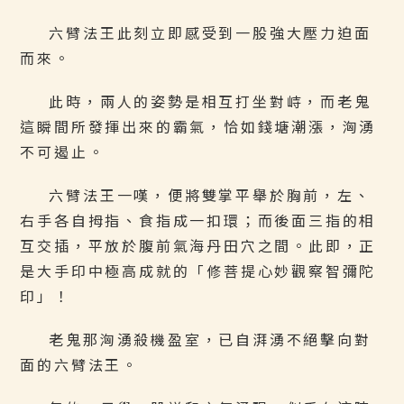
六臂法王此刻立即感受到一股強大壓力迫面
而來。
此時，兩人的姿勢是相互打坐對峙，而老鬼
這瞬間所發揮出來的霸氣，恰如錢塘潮漲，洶湧
不可遏止。
六臂法王一嘆，便將雙掌平舉於胸前，左、
右手各自拇指、食指成一扣環；而後面三指的相
互交插，平放於腹前氣海丹田穴之間。此即，正
是大手印中極高成就的「修菩提心妙觀察智彌陀
印」！
老鬼那洶湧殺機盈室，已自湃湧不絕擊向對
面的六臂法王。