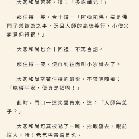
大悲和尚苦笑，道：「多謝師兄！」
那住持一笑，合十道：「阿彌陀佛，這是佛
門子弟該為之事，況且大師的高德義行，小僧又
素景仰得很！」
大悲和尚也合十回禮，不再言語。
那住持一笑，便自到裡面叫小沙彌去了。
大悲和尚望著住持的背影，不禁喃喃道：
「能得平安，便真是福啊！」
此時，門口一道笑聲傳來，道：「大師無恙
乎？」
大悲和尚可真被嚇了一跳，抬眼望去，眼前
這人，哈！老乞丐雷齊是也。