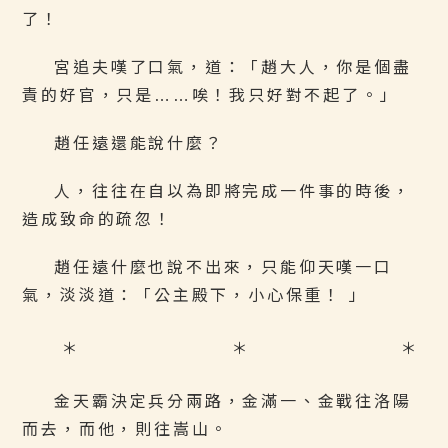
了！
宮追夫嘆了口氣，道：「趙大人，你是個盡
責的好官，只是……唉！我只好對不起了。」
趙任遠還能說什麼？
人，往往在自以為即將完成一件事的時後，
造成致命的疏忽！
趙任遠什麼也說不出來，只能仰天嘆一口
氣，淡淡道：「公主殿下，小心保重！ 」
＊ ＊ ＊
金天霸決定兵分兩路，金滿一、金戰往洛陽
而去，而他，則往嵩山。