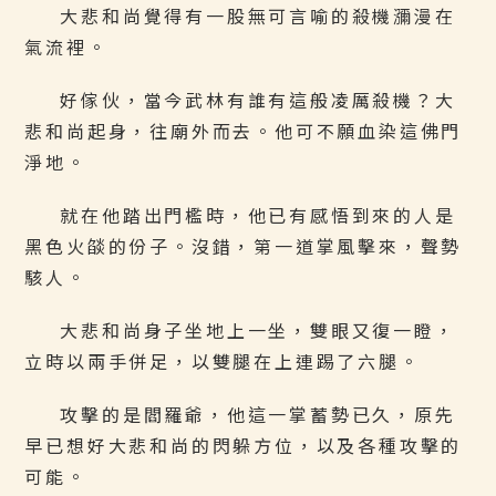
大悲和尚覺得有一股無可言喻的殺機瀰漫在
氣流裡。
好傢伙，當今武林有誰有這般凌厲殺機？大
悲和尚起身，往廟外而去。他可不願血染這佛門
淨地。
就在他踏出門檻時，他已有感悟到來的人是
黑色火燄的份子。沒錯，第一道掌風擊來，聲勢
駭人。
大悲和尚身子坐地上一坐，雙眼又復一瞪，
立時以兩手併足，以雙腿在上連踢了六腿。
攻擊的是閻羅爺，他這一掌蓄勢已久，原先
早已想好大悲和尚的閃躲方位，以及各種攻擊的
可能。