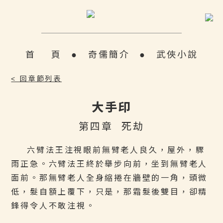
首 頁
●
奇儒簡介
●
武俠小說
< 回章節列表
大手印
第四章 死劫
六臂法王注視眼前無臂老人良久，屋外，驟
雨正急。六臂法王終於舉步向前，坐到無臂老人
面前。那無臂老人全身縮捲在牆壁的一角，頭微
低，髮自額上覆下，只是，那霜髮後雙目，卻精
鋒得令人不敢注視。