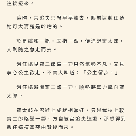
往後捲來。
這時，宮追夫只想早早離去，眼前這趙任遠
她可太清楚是幹啥的。
於是纖腰一擺，玉指一點，便迫退齋太郎，
人則隨之急走而去。
趙任遠見齋二郎這一刀果然氣勢不凡，又見
寧心公主欲走，不禁大叫道：「公主留步！」
趙任遠避開齋二郎一刀，順勢將掌力擊向齋
太郎。
齋太郎在忍術上成就相當好，只是武技上較
齋二郎略遜一籌。方自被宮追夫迫退，那想得到
趙任遠這掌突由背後而來。