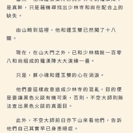
是真幹，只是藉機尋找出少林寺和尚在配合上的
缺失。
由山畸到這裡，他和鍾玉雙已然闖了十八
關。
現在，在山大門之外，已和少林精銳一百零
八和尚組成的羅漢陣大大演練一番。
只是，蘇小魂和鍾玉雙的心在淌淚。
他們要這樣故意造成少林寺的混亂，目的便
是要讓黑色火燄有機可乘，否則，不空大師則無
法查出黑色火燄的真面目。
此外，不空大師前日亦下山來看他們，告訴
他們自己其實早已身患絕症。