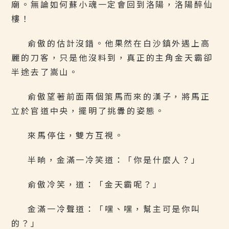
廟。無論如何蘇小魂一定會回到洛陽，洛陽醉仙
樓！
俞傲的估計沒錯。他果然在白沙鎮外遇上高
麗的刀客，只是他沒料到，真正的主角金天霸卻
半途去了嵩山。
俞傲望著前面兩個策馬而來的漢子，將馬正
立於官道中央，擺明了挑釁的姿態。
來馬停住，雙方互視。
半晌，金滿一冷笑道：「你是什麼人？」
俞傲冷笑，道：「金天霸呢？」
金滿一冷聲道：「嘿、嘿，幫主可是你叫
的？」