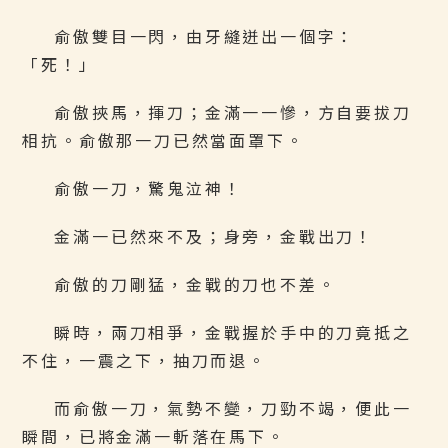
俞傲雙目一閃，由牙縫迸出一個字：
「死！」
俞傲挾馬，揮刀；金滿一一慘，方自要拔刀
相抗。俞傲那一刀已然當面罩下。
俞傲一刀，驚鬼泣神！
金滿一已然來不及；身旁，金戰出刀！
俞傲的刀剛猛，金戰的刀也不差。
瞬時，兩刀相爭，金戰握於手中的刀竟抵之
不住，一震之下，抽刀而退。
而俞傲一刀，氣勢不變，刀勁不竭，便此一
瞬間，已將金滿一斬落在馬下。