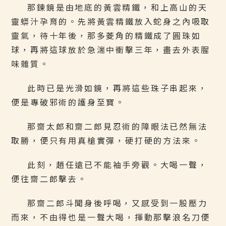
那鍊鏡是由地底的黃雲精鐵，和上高山的天
靈蟒汁孕育的。先將黃雲精鐵放入蛇身之內吸取
靈氣，待十年後，那多菱角的精鐵成了圓珠如
球，再將這球放於急湍中衝擊三年，盡去外表腥
味雜質。
此時已是光滑如鏡，再將這些珠子串起來，
便是專破邪術的護身至寶。
那齋太郎和齋二郎見忍術的障眼法已然無法
取勝，便只有用真槍實彈，硬打硬的方法來。
此刻，趙任遠已不能袖手旁觀。大喝一聲，
便往齋二郎擊去。
那齋二郎斗聞身後呼喝，又感受到一股壓力
而來，不由得也是一聲大喝，揮動那擊浪名刀便