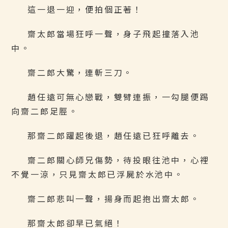
這一退一迎，便拍個正著！
齋太郎當場狂呼一聲，身子飛起撞落入池
中。
齋二郎大驚，連斬三刀。
趙任遠可無心戀戰，雙臂連振，一勾腿便踢
向齋二郎足脛。
那齋二郎躍起後退，趙任遠已狂呼離去。
齋二郎關心師兄傷勢，待投眼往池中，心裡
不覺一涼，只見齋太郎已浮屍於水池中。
齋二郎悲叫一聲，揚身而起抱出齋太郎。
那齋太郎卻早已氣絕！