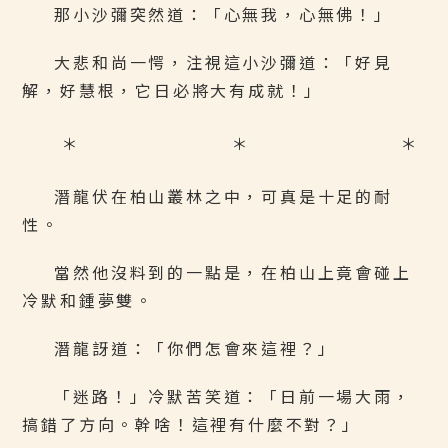
那小沙彌突然道：「心無我，心無佛！」
大悲和尚一愕，注視這小沙彌道：「好見
解，好慧根，它日必將大有成就！」
＊ ＊ ＊
潛龍伏在柏山叢林之中，可真是十足的耐
性。
當然他沒料到的一點是，在柏山上竟會碰上
冷默和鍾夢雙。
潛龍訝道：「你們怎會來這裡？」
「迷路！」冷默苦笑道：「日前一場大雨，
搞錯了方向。幹啥！這裡有什麼不對？」