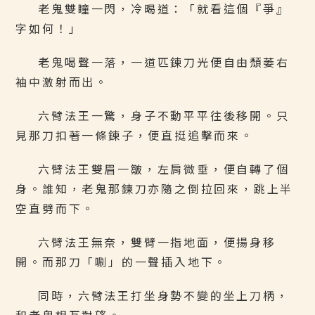
老鬼雙瞳一閃，冷暍道：「就看這個『爭』
字如何！」
老鬼喝聲一落，一道匹鍊刀光便自由頹萎右
袖中激射而出。
六臂法王一驚，身子不動平平往後移開。只
見那刀扣著一條鍊子，便直挺追擊而來。
六臂法王雙眉一皺，左肩微垂，便自轉了個
身。誰知，老鬼那鍊刀亦隨之倒拉回來，跳上半
空直劈而下。
六臂法王無奈，雙臂一指地面，便揚身移
開。而那刀「唰」的一聲插入地下。
同時，六臂法王打坐身勢不變的坐上刀柄，