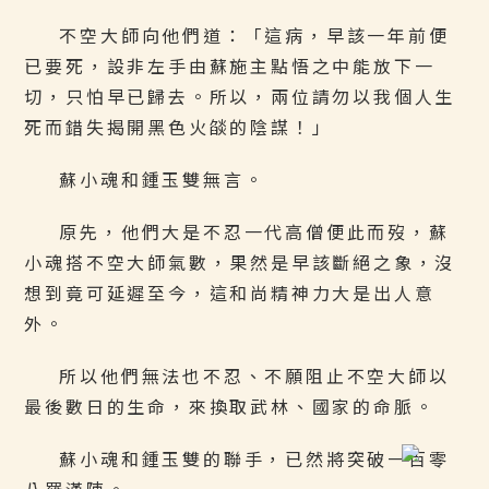
不空大師向他們道：「這病，早該一年前便
已要死，設非左手由蘇施主點悟之中能放下一
切，只怕早已歸去。所以，兩位請勿以我個人生
死而錯失揭開黑色火燄的陰謀！」
蘇小魂和鍾玉雙無言。
原先，他們大是不忍一代高僧便此而歿，蘇
小魂搭不空大師氣數，果然是早該斷絕之象，沒
想到竟可延遲至今，這和尚精神力大是出人意
外。
所以他們無法也不忍、不願阻止不空大師以
最後數日的生命，來換取武林、國家的命脈。
蘇小魂和鍾玉雙的聯手，已然將突破一百零