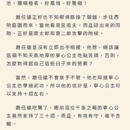
池，獨啜極茗，好風情、好雅緻！
趙任遠正好也不知哪條筋接了個錯，步往西
院庭園而來。當他看見宮追夫，而且認出來的同
時，正好是齋太郎和齋二郎攻擊的時候。
趙任遠並沒有立即出手相援，他想，總該讓
這個不知天高地厚的寧心公主吃點苦頭，否則，
怎麼對得起自己這些日子來的勞累？
當然，趙任遠不會放手不管。他也知道寧心
公主也學過武功。所以他的估計是，寧心公主可
以支持十招左右。
趙任遠吃驚了，眼前這位千金之軀的寧心公
主竟然支持了三十招，而且，有攻有守，毫不含
糊。