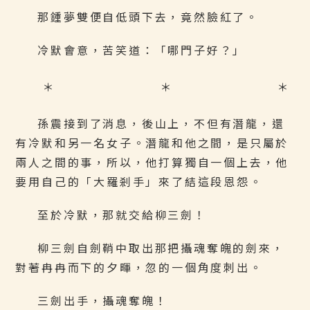
那鍾夢雙便自低頭下去，竟然臉紅了。
冷默會意，苦笑道：「哪門子好？」
＊ ＊ ＊
孫震接到了消息，後山上，不但有潛龍，還
有冷默和另一名女子。潛龍和他之間，是只屬於
兩人之間的事，所以，他打算獨自一個上去，他
要用自己的「大羅剎手」來了結這段恩怨。
至於冷默，那就交給柳三劍！
柳三劍自劍鞘中取出那把攝魂奪魄的劍來，
對著冉冉而下的夕暉，忽的一個角度刺出。
三劍出手，攝魂奪魄！