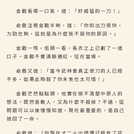
金戰長吸一口氣，道：「好威猛的一刀！」
俞傲注視金戰半晌，道：「你的出刀很快，
力勁也夠，這就是為什麼我不殺你的原因。」
金戰一愕，低頭一看，長衣之上已劃了一道
口子。金戰不覺滿臉通紅，怔在當場。
俞傲又道：「當今武林會真正使刀的人已經
不多，如果此時殺了你未免也太可惜！」
金戰茫然點點頭，他實在搞不清楚中原人的
想法。既然是敵人，又為什麼不殺掉？不過，這
問題可以以後慢慢知道，現在最重要的，是自己
撿回了一命。
俞傲道：「你現在才二十出頭便已經有了這