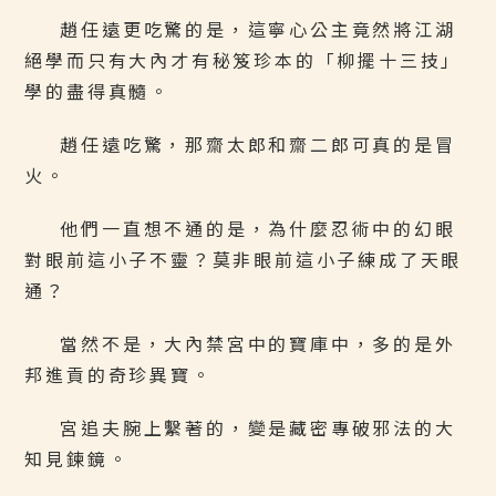
趙任遠更吃驚的是，這寧心公主竟然將江湖
絕學而只有大內才有秘笈珍本的「柳擺十三技」
學的盡得真髓。
趙任遠吃驚，那齋太郎和齋二郎可真的是冒
火。
他們一直想不通的是，為什麼忍術中的幻眼
對眼前這小子不靈？莫非眼前這小子練成了天眼
通？
當然不是，大內禁宮中的寶庫中，多的是外
邦進貢的奇珍異寶。
宮追夫腕上繫著的，變是藏密專破邪法的大
知見鍊鏡。