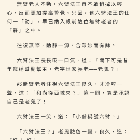
無臂老人不動，六臂法王自不敢稍掉以輕
心，反而更加提高警覺。只因，他六臂法王的任
何一「動」，早已納入眼前這位無臂老者的
「靜」之中。
往復無際，動靜一源，含眾妙而有餘。
六臂法王長長吸一口氣，道：「閣下可是昔
年龍蓮幫副幫主，老字世家長老──老鬼？」
那斷臂老者注視六臂法王良久，才冷哼一
聲，道：「和尚從西域來？」這一問，算是承認
自己是老鬼了！
六臂法王一笑，道：「小僧稱號六臂。」
「六臂法王？」老鬼臉色一變，良久，道：