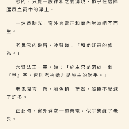
忽的，只覺一股祥和之氣湧現，似乎在這陣
腥風血雨中的淨土。
一炷香時光，窗外奔雷正和廟內對峙相互而
生。
老鬼忽的皺眉，冷聲道：「和尚好高的修
為。」
六臂法王一笑，道：「施主只是落於一個
『爭』字，否則老衲還非是施主的對手。」
老鬼聞言一愕，臉色稍一茫然，殺機不覺減
了許多。
正此時，窗外劈空一道閃電，似乎驚醒了老
鬼。