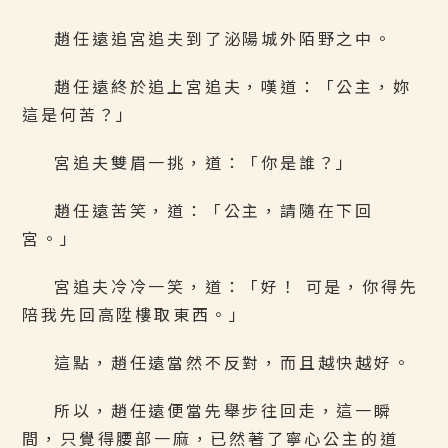
趙任遠追宮追夫到了泌陽城外陌野之中。
趙任遠終於追上宮追夫，嘆道：「公主，妳
這是何苦？」
宮追夫雙眉一挑，道：「你是誰？」
趙任遠苦笑，道：「公主，請隨在下回
宮。」
宮追夫冷冷一笑，道：「好！ 可是，你得先
陪我先回高陞樓取東西。」
這點，趙任遠當然不反對，而且越快越好。
所以，趙任遠便當先舉步往回走，這一瞬
間，只覺得腰部一麻，已然著了寧心公主的道