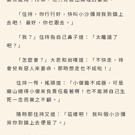
「住持，你行行好，快叫小沙彌背我到鎮上
去吧！ 最好，你也跟去。」
「我？」住持指自己鼻子道：「太離譜了
吧？」
「怎麼會？」大悲和尚嘆道：「不快走，待
會兒有惡人來要命，那時想走也不成啦！」
住持一愕，搖頭道：「小僧雖不成器，可是
廟山總得小僧來負責任看著啊！也不能將自己生
死一念而棄之不顧。」
隨時那住持又道：「這樣吧！ 我叫個小沙彌
背你到鎮上去便是了。」