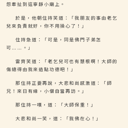
怨牽扯到這寧靜小廟上。
於是，他朝住持笑道：「我朋友的事由老乞
兒來負責就好，你不用操心了！」
住持急道：「可是，同是佛門子弟怎
可……。」
雷齊笑道：「老乞兒可也有慧根啊！大師的
傷總得由我來造點功德吧！」
那住持正要再說，大悲和尚感激道：「師
兄！來日有緣，小僧自當再訪。」
那住持一嘆，道：「大師保重！」
大悲和尚一笑，道：「我佛在心！」