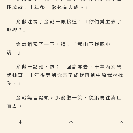
種成就，十年後，當必有大成。」
俞傲注視了金戰一眼接道：「你們幫主去了
哪裡？」
金戰猶豫了一下，道：「嵩山下找蘇小
魂。」
俞傲一點頭，道：「回高麗去，十年內別管
武林事；十年後等到你有了成就再到中原武林找
我。」
金戰無言點頭，那俞傲一笑，便策馬往嵩山
而去。
＊ ＊ ＊