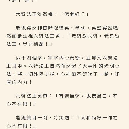
「好！ 好！」
六臂法王淡然道：「怎個好？」
老鬼突然仰首𠹳𠹳怪笑，半晌，笑聲突然嘎
然而斷注視六臂法王道：「無臂對六臂，老鬼碰
法王，豈非絕配！」
這十四個字，字字內心激衝，直貫入六臂法
王耳中。六臂法王自然而然起了大手印的光明心
法，將一切外障排掉，心裡猶不禁吃了一驚，好
厚的內力！
六臂法王笑道：「有臂無臂，鬼佛黑白，在
心不在眼！」
老鬼雙目一閃，冷笑道：「大和尚好一句在
心不在眼！」