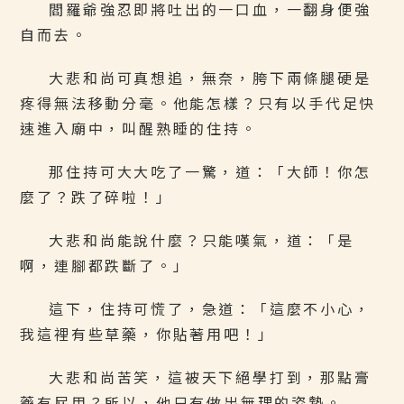
閻羅爺強忍即將吐出的一口血，一翻身便強
自而去。
大悲和尚可真想追，無奈，胯下兩條腿硬是
疼得無法移動分毫。他能怎樣？只有以手代足快
速進入廟中，叫醒熟睡的住持。
那住持可大大吃了一驚，道：「大師！你怎
麼了？跌了碎啦！」
大悲和尚能說什麼？只能嘆氣，道：「是
啊，連腳都跌斷了。」
這下，住持可慌了，急道：「這麼不小心，
我這裡有些草藥，你貼著用吧！」
大悲和尚苦笑，這被天下絕學打到，那點膏
藥有屁用？所以，他只有做出無理的姿勢。